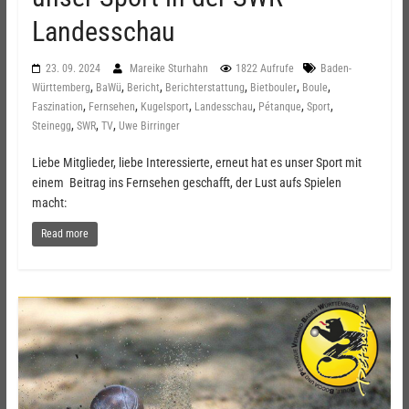
Landesschau
23. 09. 2024
Mareike Sturhahn
1822 Aufrufe
Baden-
,
,
,
,
,
,
Württemberg
BaWü
Bericht
Berichterstattung
Bietbouler
Boule
,
,
,
,
,
,
Faszination
Fernsehen
Kugelsport
Landesschau
Pétanque
Sport
,
,
,
Steinegg
SWR
TV
Uwe Birringer
Liebe Mitglieder, liebe Interessierte, erneut hat es unser Sport mit
einem Beitrag ins Fernsehen geschafft, der Lust aufs Spielen
macht:
Read more