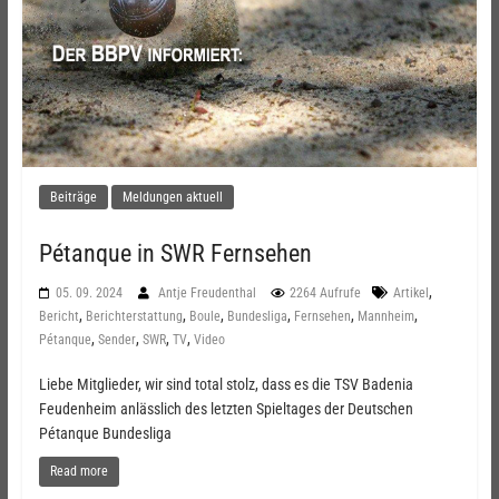
Beiträge
Meldungen aktuell
Pétanque in SWR Fernsehen
,
05. 09. 2024
Antje Freudenthal
2264 Aufrufe
Artikel
,
,
,
,
,
,
Bericht
Berichterstattung
Boule
Bundesliga
Fernsehen
Mannheim
,
,
,
,
Pétanque
Sender
SWR
TV
Video
Liebe Mitglieder, wir sind total stolz, dass es die TSV Badenia
Feudenheim anlässlich des letzten Spieltages der Deutschen
Pétanque Bundesliga
Read more