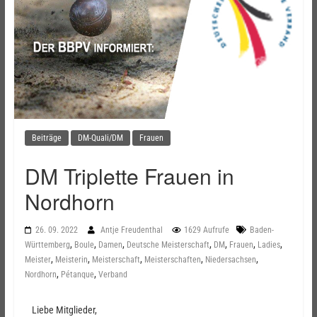
Beiträge
DM-Quali/DM
Frauen
DM Triplette Frauen in
Nordhorn
26. 09. 2022
Antje Freudenthal
1629 Aufrufe
Baden-
,
,
,
,
,
,
,
Württemberg
Boule
Damen
Deutsche Meisterschaft
DM
Frauen
Ladies
,
,
,
,
,
Meister
Meisterin
Meisterschaft
Meisterschaften
Niedersachsen
,
,
Nordhorn
Pétanque
Verband
Liebe Mitglieder,