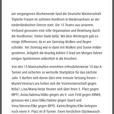
am vergangenen Wochenende fand die Deutsche Meisterschaft
Triplette Frauen im schönen Nordhorn in Niedersachsen an der
niederländischen Grenze statt. Die 15 Teams aus unserem
Verband genossen eine tolle Organisation und Bewirtung durch
die Nordhorner. Vielen Dank dafür. Mit dem Wettergott gab es
einige Differenzen, da er am Samstag Wolken und Regen
schickte. Am Sonntag war er dann mit Wolken und Sonne milder
gestimmt…lediglich die knackig kühlen 5 Grad am Morgen fuhren
einigen Spielerinnen ordentlich in die Knochen.
Von den 15 Mannschaften erreichten erfreulicherweise 10 das A-
Turnier und sicherten so wertvolle Startplätze für das nächste
Jahr. 5 durften sich davon über eine erneute Setzung freuen –
Muriel/Verena/Lara holten sich die Vizemeisterschaft gegen
NiSa7, Lisa/Maria/Antje freuten sich über ihren 5. Platz gegen
RlPf1, Anita/Sabrina/Ildiko gingen als 9. vom Feld gegen NRW8,
genauso wie Liane/Silke/Sabine gegen Saar3 und
Vera/Simone/Elke gegen RlPf5. Katrin/Brigitte/Elke belegten
noch einen 9. Platz im B-Turnier. Einen herzlichen Glückwunsch