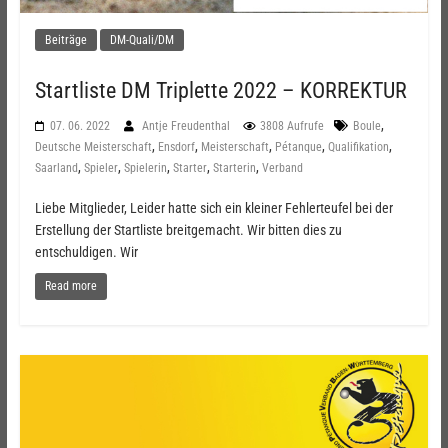
Beiträge
DM-Quali/DM
Startliste DM Triplette 2022 – KORREKTUR
,
07. 06. 2022
Antje Freudenthal
3808 Aufrufe
Boule
,
,
,
,
,
Deutsche Meisterschaft
Ensdorf
Meisterschaft
Pétanque
Qualifikation
,
,
,
,
,
Saarland
Spieler
Spielerin
Starter
Starterin
Verband
Liebe Mitglieder, Leider hatte sich ein kleiner Fehlerteufel bei der
Erstellung der Startliste breitgemacht. Wir bitten dies zu
entschuldigen. Wir
Read more