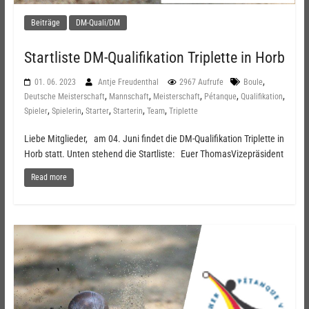
Beiträge
DM-Quali/DM
Startliste DM-Qualifikation Triplette in Horb
,
01. 06. 2023
Antje Freudenthal
2967 Aufrufe
Boule
,
,
,
,
,
Deutsche Meisterschaft
Mannschaft
Meisterschaft
Pétanque
Qualifikation
,
,
,
,
,
Spieler
Spielerin
Starter
Starterin
Team
Triplette
Liebe Mitglieder, am 04. Juni findet die DM-Qualifikation Triplette in
Horb statt. Unten stehend die Startliste: Euer ThomasVizepräsident
Read more