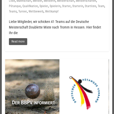
,
,
,
,
,
,
Liste
Mannschaft
Meister
Meisterin
Meisterschaft
Meisterschaften
,
,
,
,
,
,
,
,
Pétanque
Qualifikation
Spieler
Spielerin
Starter
Starterin
Startliste
Team
,
,
,
Teams
Turnier
Wettbewerb
Wettkampf
Liebe Mitglieder, wir schicken 41 Teams auf die Deutsche
Meisterschaft Doublette Mixte nach Tromm in Hessen. Hier findet
Ihr die
Read more