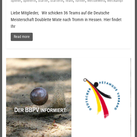
,
,
,
,
,
,
,
Spieler
Spielerin
Starter
Starterin
Team
Turnier
Wettbewerb
Wettkampf
Liebe Mitglieder, Wir schicken 36 Teams auf die Deutsche
Meisterschaft Doublette Mixte nach Tromm in Hessen. Hier findet
Ihr
Read more