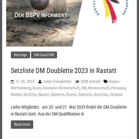
Beiträge
DM-Quali/DM
Setzliste DM Doublette 2023 in Rastatt
11. 05. 2023
Antje Freudenthal
2838 Aufrufe
Baden-
,
,
,
,
,
,
Württemberg
Boule
Deutsche Meisterschaft
DM
Meisterschaft
Pétanque
,
,
,
,
,
,
,
Rastatt
Setzliste
Spieler
Spielerin
Starter
Starterin
Startliste
Verband
Liebe Mitglieder, am 20. und 21. Mai 2023 findet die DM Doublette
in Rastatt statt. Aus der DM-Qualifikation in
Read more