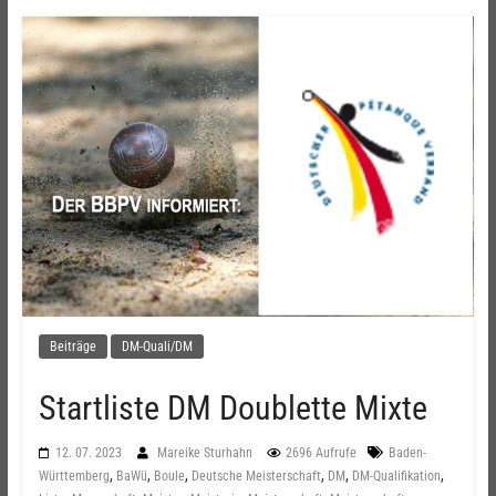
Beiträge
DM-Quali/DM
Startliste DM Doublette Mixte
12. 07. 2023
Mareike Sturhahn
2696 Aufrufe
Baden-
,
,
,
,
,
,
Württemberg
BaWü
Boule
Deutsche Meisterschaft
DM
DM-Qualifikation