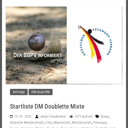
Beiträge
DM-Quali/DM
Startliste DM Doublette Mixte
,
15. 07. 2022
Antje Freudenthal
1973 Aufrufe
Boule
,
,
,
,
,
Deutsche Meisterschaft
Liste
Mannschaft
Meisterschaft
Pétanque