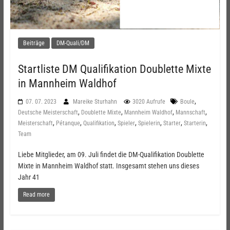
Beiträge
DM-Quali/DM
Startliste DM Qualifikation Doublette Mixte
in Mannheim Waldhof
,
07. 07. 2023
Mareike Sturhahn
3020 Aufrufe
Boule
,
,
,
,
Deutsche Meisterschaft
Doublette Mixte
Mannheim Waldhof
Mannschaft
,
,
,
,
,
,
,
Meisterschaft
Pétanque
Qualifikation
Spieler
Spielerin
Starter
Starterin
Team
Liebe Mitglieder, am 09. Juli findet die DM-Qualifikation Doublette
Mixte in Mannheim Waldhof statt. Insgesamt stehen uns dieses
Jahr 41
Read more