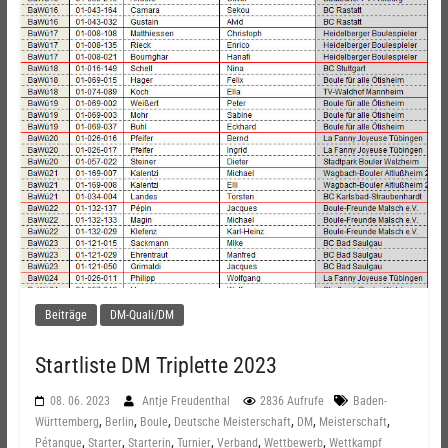
Beiträge
DM-Quali/DM
Startliste DM Triplette 2023
08. 06. 2023
Antje Freudenthal
2836 Aufrufe
Baden-
,
,
,
,
,
,
Württemberg
Berlin
Boule
Deutsche Meisterschaft
DM
Meisterschaft
,
,
,
,
,
,
Pétanque
Starter
Starterin
Turnier
Verband
Wettbewerb
Wettkampf