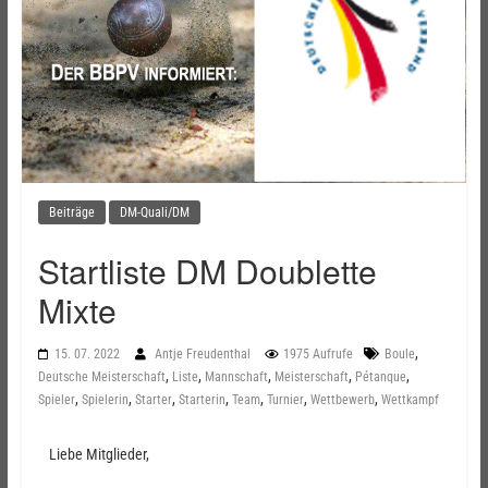
Beiträge
DM-Quali/DM
Startliste DM Doublette
Mixte
,
15. 07. 2022
Antje Freudenthal
1975 Aufrufe
Boule
,
,
,
,
,
Deutsche Meisterschaft
Liste
Mannschaft
Meisterschaft
Pétanque
,
,
,
,
,
,
,
Spieler
Spielerin
Starter
Starterin
Team
Turnier
Wettbewerb
Wettkampf
Liebe Mitglieder,