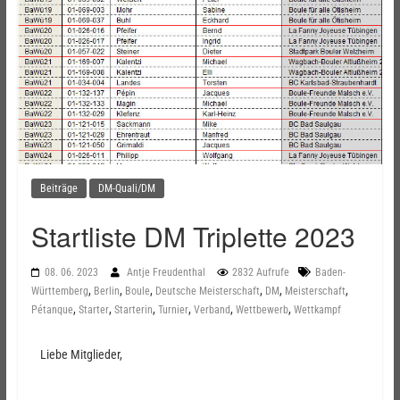
Beiträge
DM-Quali/DM
Startliste DM Triplette 2023
08. 06. 2023
Antje Freudenthal
2832 Aufrufe
Baden-
,
,
,
,
,
,
Württemberg
Berlin
Boule
Deutsche Meisterschaft
DM
Meisterschaft
,
,
,
,
,
,
Pétanque
Starter
Starterin
Turnier
Verband
Wettbewerb
Wettkampf
Liebe Mitglieder,