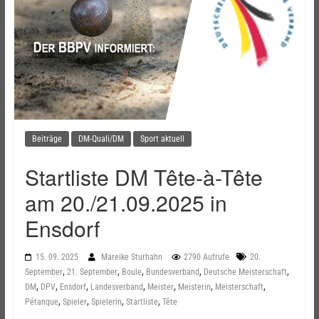
Beiträge
DM-Quali/DM
Sport aktuell
Startliste DM Tête-à-Tête
am 20./21.09.2025 in
Ensdorf
15. 09. 2025
Mareike Sturhahn
2790 Aufrufe
20.
,
,
,
,
,
September
21. September
Boule
Bundesverband
Deutsche Meisterschaft
,
,
,
,
,
,
,
DM
DPV
Ensdorf
Landesverband
Meister
Meisterin
Meisterschaft
,
,
,
,
Pétanque
Spieler
Spielerin
Startliste
Tête