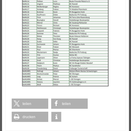
teilen
teilen
drucken