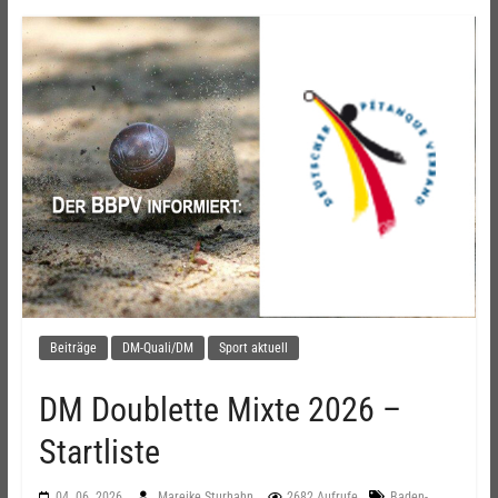
Beiträge
DM-Quali/DM
Sport aktuell
DM Doublette Mixte 2026 –
Startliste
04. 06. 2026
Mareike Sturhahn
2682 Aufrufe
Baden-