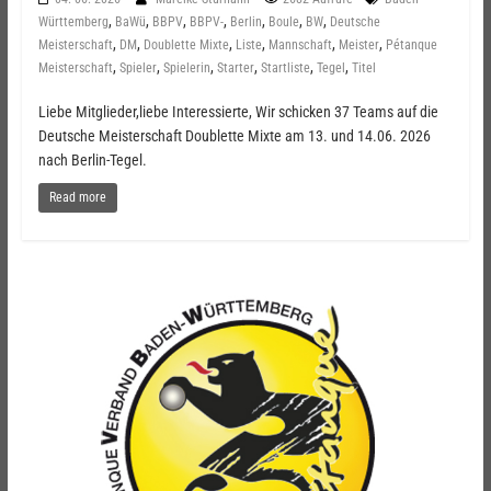
,
,
,
,
,
,
,
Württemberg
BaWü
BBPV
BBPV-
Berlin
Boule
BW
Deutsche
,
,
,
,
,
,
Meisterschaft
DM
Doublette Mixte
Liste
Mannschaft
Meister
Pétanque
,
,
,
,
,
,
Meisterschaft
Spieler
Spielerin
Starter
Startliste
Tegel
Titel
Liebe Mitglieder,liebe Interessierte, Wir schicken 37 Teams auf die
Deutsche Meisterschaft Doublette Mixte am 13. und 14.06. 2026
nach Berlin-Tegel.
Read more