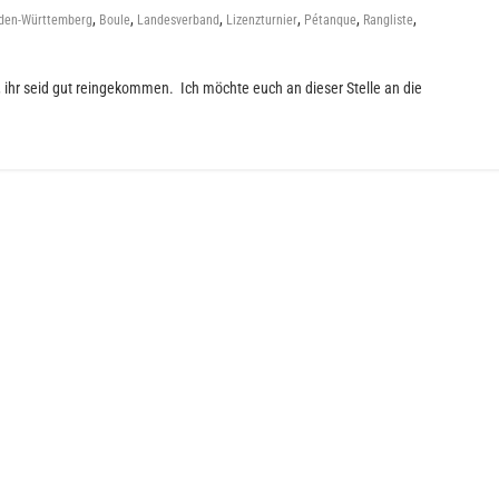
,
,
,
,
,
,
den-Württemberg
Boule
Landesverband
Lizenzturnier
Pétanque
Rangliste
 ihr seid gut reingekommen. Ich möchte euch an dieser Stelle an die