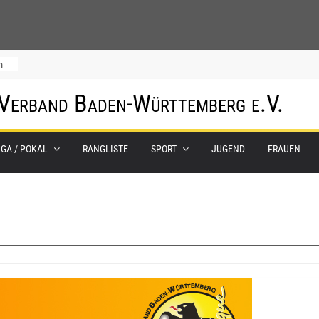
m
 Verband Baden-Württemberg e.V.
IGA / POKAL
RANGLISTE
SPORT
JUGEND
FRAUEN
0.