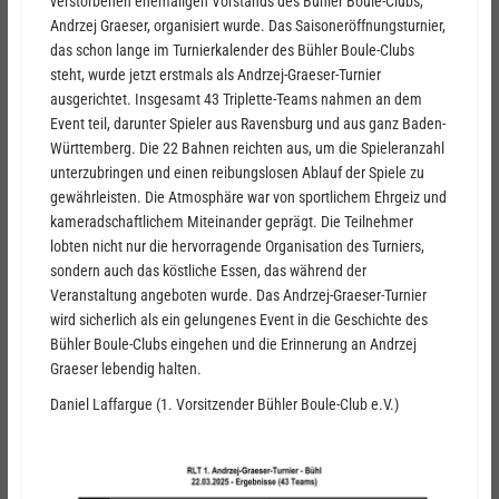
verstorbenen ehemaligen Vorstands des Bühler Boule-Clubs,
Andrzej Graeser, organisiert wurde. Das Saisoneröffnungsturnier,
das schon lange im Turnierkalender des Bühler Boule-Clubs
steht, wurde jetzt erstmals als Andrzej-Graeser-Turnier
ausgerichtet. Insgesamt 43 Triplette-Teams nahmen an dem
Event teil, darunter Spieler aus Ravensburg und aus ganz Baden-
Württemberg. Die 22 Bahnen reichten aus, um die Spieleranzahl
unterzubringen und einen reibungslosen Ablauf der Spiele zu
gewährleisten. Die Atmosphäre war von sportlichem Ehrgeiz und
kameradschaftlichem Miteinander geprägt. Die Teilnehmer
lobten nicht nur die hervorragende Organisation des Turniers,
sondern auch das köstliche Essen, das während der
Veranstaltung angeboten wurde. Das Andrzej-Graeser-Turnier
wird sicherlich als ein gelungenes Event in die Geschichte des
Bühler Boule-Clubs eingehen und die Erinnerung an Andrzej
Graeser lebendig halten.
Daniel Laffargue (1. Vorsitzender Bühler Boule-Club e.V.)