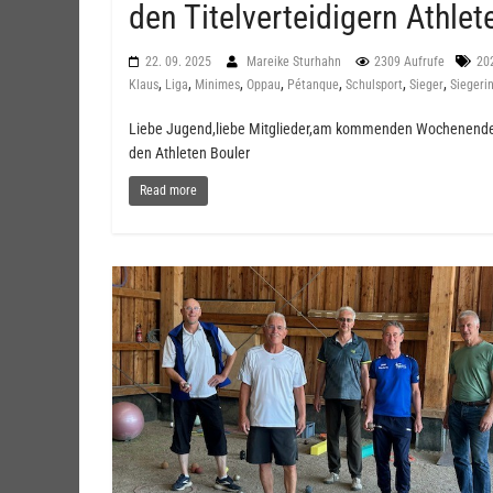
den Titelverteidigern Athle
22. 09. 2025
Mareike Sturhahn
2309 Aufrufe
20
,
,
,
,
,
,
,
Klaus
Liga
Minimes
Oppau
Pétanque
Schulsport
Sieger
Siegeri
Liebe Jugend,liebe Mitglieder,am kommenden Wochenende fin
den Athleten Bouler
Read more