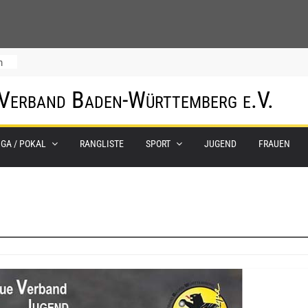
m
 Verband Baden-Württemberg e.V.
IGA / POKAL
RANGLISTE
SPORT
JUGEND
FRAUEN
0.