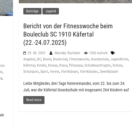
Beiträge
Jugend
Bericht von der Fitnesswoche beim
Bouleclub SC 1910 Käfertal
(22.-24.07.2025)
29. 08. 2025
Mareike Sturhahn
1260 Aufrufe
,
,
,
,
,
,
,
Angebot
BC
Boule
Bouleclub
Fitnesswoche
Grundschule
Jugendliche
,
,
,
,
,
,
,
Käfertal
Kinder
Klasse
Klaus
Pétanque
Schulbeauftragter
Schule
him
,
,
,
,
,
,
Schulsport
Sport
Verein
Viertklässer
Viertklässler
Zweitklässler
le
,
ng
Liebe Mitglieder, drei Tage hintereinander, vom 22. bis zum 24.
Juli, war die Käfertal Grundschule mit insgesamt 264 Kindern auf
Read more
wie