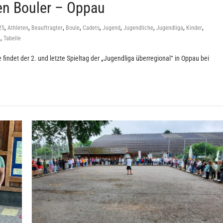
ten Bouler – Oppau
,
,
,
,
,
,
,
,
,
25
Athleten
Beauftragter
Boule
Cadets
Jugend
Jugendliche
Jugendliga
Kinder
,
n
Tabelle
det der 2. und letzte Spieltag der „Jugendliga überregional“ in Oppau bei