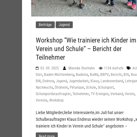
Beiträge
Jugend
Workshop “Wie trainiere ich Kinder im
Verein und Schule“ – Bericht der
Teilnehmer
03. 09. 2025
Mareike Sturhahn
1134 Aufrufe
Ac
,
,
,
,
,
,
,
Dürr
Baden-Württemberg
Badenia
BaWü
BBPV
Bericht
BfA
Bou
,
,
,
,
,
,
BW
Endress
Jugend
Jugendarbeit
Klaus
Landesverband
Lehrga
,
,
,
,
,
Nachwuchs
Ötisheim
Pétanque
Schule
Schulsport
,
,
,
,
,
Schulsportbeauftragter
Teilnehmer
TV Ersingen
Verband
Verein
,
Vereine
Workshop
Liebe Mitglieder,liebe Interessierte,im Juli hat unser
Schulbeauftragter Klaus Endress wieder seinen Workshop „
trainiere ich Kinder in Verein und Schule“ angeboten –
Read more