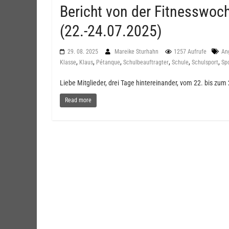
Bericht von der Fitnesswoc
(22.-24.07.2025)
29. 08. 2025
Mareike Sturhahn
1257 Aufrufe
An
,
,
,
,
,
,
Klasse
Klaus
Pétanque
Schulbeauftragter
Schule
Schulsport
Sp
Liebe Mitglieder, drei Tage hintereinander, vom 22. bis zum
Read more