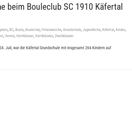
he beim Bouleclub SC 1910 Käfertal
,
,
,
,
,
,
,
,
,
gebot
BC
Boule
Bouleclub
Fitnesswoche
Grundschule
Jugendliche
Käfertal
Kinder
,
,
,
,
ort
Verein
Viertklässer
Viertklässler
Zweitklässler
 24. Juli, war die Käfertal Grundschule mit insgesamt 264 Kindern auf