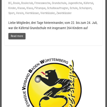
,
,
,
,
,
,
,
BC
Boule
Bouleclub
Fitnesswoche
Grundschule
Jugendliche
Käfertal
,
,
,
,
,
,
,
Kinder
Klasse
Klaus
Pétanque
Schulbeauftragter
Schule
Schulsport
,
,
,
,
Sport
Verein
Viertklässer
Viertklässler
Zweitklässler
Liebe Mitglieder, drei Tage hintereinander, vom 22. bis zum 24. Juli,
war die Käfertal Grundschule mit insgesamt 264 Kindern auf
Read more