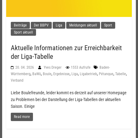
Beiträge
Der BBPV
Liga
Meldungen aktuell
Sport
Sport aktuell
Aktuelle Informationen zur Erreichbarkeit
der Liga-Tabelle
20. 04. 2026
Yves Dreger
1553 Aufrufe
Baden-
,
,
,
,
,
,
,
,
Württemberg
BaWü
Boule
Ergebnisse
Liga
Ligabetrieb
Pétanque
Tabelle
Verband
Liebe Boulefreunde, leider kommt es derzeit auf unserer Homepage
zu Problemen bei der Darstellung der Liga-Tabellen der aktuellen
Saison. Einige
Read more