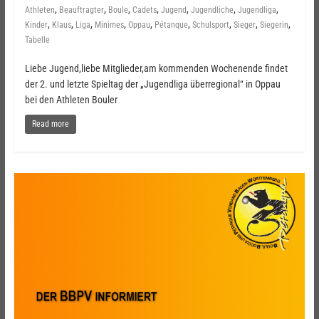
,
,
,
,
,
,
,
Athleten
Beauftragter
Boule
Cadets
Jugend
Jugendliche
Jugendliga
,
,
,
,
,
,
,
,
,
Kinder
Klaus
Liga
Minimes
Oppau
Pétanque
Schulsport
Sieger
Siegerin
Tabelle
Liebe Jugend,liebe Mitglieder,am kommenden Wochenende findet
der 2. und letzte Spieltag der „Jugendliga überregional“ in Oppau
bei den Athleten Bouler
Read more