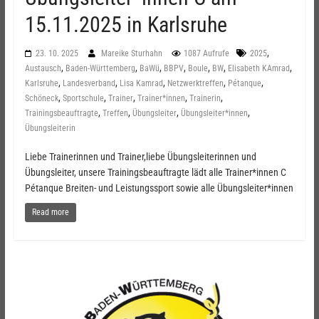
15.11.2025 in Karlsruhe
,
23. 10. 2025
Mareike Sturhahn
1087 Aufrufe
2025
,
,
,
,
,
,
,
Austausch
Baden-Württemberg
BaWü
BBPV
Boule
BW
Elisabeth KAmrad
,
,
,
,
,
Karlsruhe
Landesverband
Lisa Kamrad
Netzwerktreffen
Pétanque
,
,
,
,
,
Schöneck
Sportschule
Trainer
Trainer*innen
Trainerin
,
,
,
,
Trainingsbeauftragte
Treffen
Übungsleiter
Übungsleiter*innen
Übungsleiterin
Liebe Trainerinnen und Trainer,liebe Übungsleiterinnen und
Übungsleiter, unsere Trainingsbeauftragte lädt alle Trainer*innen C
Pétanque Breiten- und Leistungssport sowie alle Übungsleiter*innen
Read more