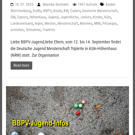
18. 07. 2025
Mareike Sturhahn
1997 Aufrufe
Baden-
,
,
,
,
,
,
,
Württtemberg
BaWü
BBPV
Boule
BW
Cadets
Deutsche Meisterschaft
,
,
,
,
,
,
,
,
DM
Espoirs
Höhenhaus
Jugend
Jugendliche
Juniors
Kinder
Köln
,
,
,
,
,
,
,
Landesverband
legen
Meister
Meisterschaft
Minimes
NRW
Pétanque
,
,
schießen
Teilnahme
Triplette
Liebe BBPV-Jugend,liebe Eltern, vom 12. bis 14. September findet
die Deutsche Jugend Meisterschaft Triplette in Köln-Höhenhaus
(NRW) statt. Zur Organisation
Read more