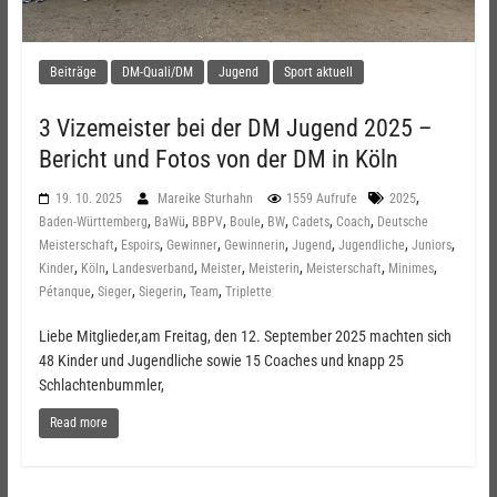
Beiträge
DM-Quali/DM
Jugend
Sport aktuell
3 Vizemeister bei der DM Jugend 2025 –
Bericht und Fotos von der DM in Köln
,
19. 10. 2025
Mareike Sturhahn
1559 Aufrufe
2025
,
,
,
,
,
,
,
Baden-Württemberg
BaWü
BBPV
Boule
BW
Cadets
Coach
Deutsche
,
,
,
,
,
,
,
Meisterschaft
Espoirs
Gewinner
Gewinnerin
Jugend
Jugendliche
Juniors
,
,
,
,
,
,
,
Kinder
Köln
Landesverband
Meister
Meisterin
Meisterschaft
Minimes
,
,
,
,
Pétanque
Sieger
Siegerin
Team
Triplette
Liebe Mitglieder,am Freitag, den 12. September 2025 machten sich
48 Kinder und Jugendliche sowie 15 Coaches und knapp 25
Schlachtenbummler,
Read more