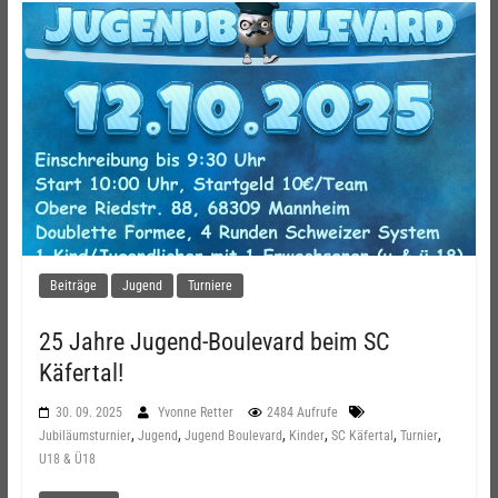
Beiträge
Jugend
Turniere
25 Jahre Jugend-Boulevard beim SC
Käfertal!
30. 09. 2025
Yvonne Retter
2484 Aufrufe
,
,
,
,
,
,
Jubiläumsturnier
Jugend
Jugend Boulevard
Kinder
SC Käfertal
Turnier
U18 & Ü18