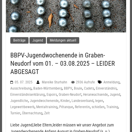
Beiträge
Jugend
Meldungen aktuell
BBPV-Jugendwochenende in Graben-
Neudorf vom 01. – 03.08.2025 – LEIDER
ABGESAGT
,
05. 07. 2025
Mareike Sturhahn
2936 Aufrufe
Anmeldung
,
,
,
,
,
,
Ausschreibung
Baden-Württemberg
BBPV
Boule
Cadets
Einverständnis
,
,
,
,
,
Einverständniserklärung
Espoirs
Graben-Neudorf
Heranwachsende
Jugend
,
,
,
,
,
Jugendliche
Jugendwochenende
Kinder
Landesverband
legen
,
,
,
,
,
,
Legewettbewerb
Mentaltraining
Pétanque
Referentin
schießen
Training
,
,
Turnier
Übernachtung
Zelt
Liebe Jugend,liebe Eltern,leider müssen wir unser Angebot zum
Jugendwochenende Anfang August in Graben-Neudorf (s. u.)