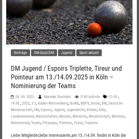
Beiträge
DM-Quali/DM
Jugend
Sport aktuell
DM Jugend / Espoirs Triplette, Tireur und
Pointeur am 13./14.09.2025 in Köln –
Nominierung der Teams
,
04. 09. 2025
Mareike Sturhahn
2140 Aufrufe
13.09.
,
,
,
,
,
,
,
,
14.09.
2025
3:3
Baden-Württemberg
BaWü
BBPV
Boule
BW
Deutsche
,
,
,
,
,
,
,
Meisterschaft
DM
Espoirs
Jugend
Jugendliche
Kinder
Köln
,
,
,
,
,
,
Landesverband
Mannschaften
Meister
Meisterin
Meisterschaft
Minimes
,
,
,
,
Nominierung Teams
Pétanque
Pointeur
Tireur
Triplette
Liebe Mitglieder,liebe Interessierte,am 13./14.09. findet in Köln die