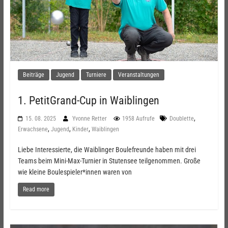
Beiträge
Jugend
Turniere
Veranstaltungen
1. PetitGrand-Cup in Waiblingen
,
15. 08. 2025
Yvonne Retter
1958 Aufrufe
Doublette
,
,
,
Erwachsene
Jugend
Kinder
Waiblingen
Liebe Interessierte, die Waiblinger Boulefreunde haben mit drei
Teams beim Mini-Max-Turnier in Stutensee teilgenommen. Große
wie kleine Boulespieler*innen waren von
Read more