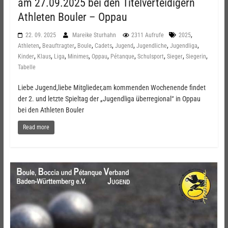
am 27.09.2025 bei den Titelverteidigern
Athleten Bouler – Oppau
,
22. 09. 2025
Mareike Sturhahn
2311 Aufrufe
2025
,
,
,
,
,
,
,
Athleten
Beauftragter
Boule
Cadets
Jugend
Jugendliche
Jugendliga
,
,
,
,
,
,
,
,
,
Kinder
Klaus
Liga
Minimes
Oppau
Pétanque
Schulsport
Sieger
Siegerin
Tabelle
Liebe Jugend,liebe Mitglieder,am kommenden Wochenende findet
der 2. und letzte Spieltag der „Jugendliga überregional“ in Oppau
bei den Athleten Bouler
Read more