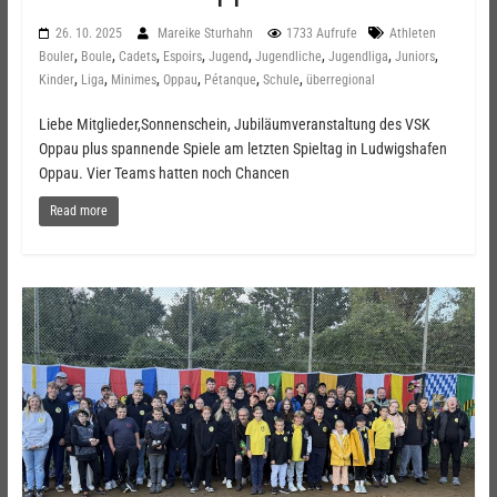
26. 10. 2025
Mareike Sturhahn
1733 Aufrufe
Athleten
,
,
,
,
,
,
,
,
Bouler
Boule
Cadets
Espoirs
Jugend
Jugendliche
Jugendliga
Juniors
,
,
,
,
,
,
Kinder
Liga
Minimes
Oppau
Pétanque
Schule
überregional
Liebe Mitglieder,Sonnenschein, Jubiläumveranstaltung des VSK
Oppau plus spannende Spiele am letzten Spieltag in Ludwigshafen
Oppau. Vier Teams hatten noch Chancen
Read more