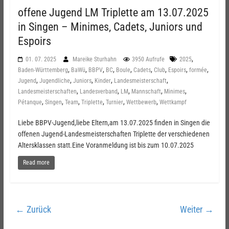
offene Jugend LM Triplette am 13.07.2025
in Singen – Minimes, Cadets, Juniors und
Espoirs
,
01. 07. 2025
Mareike Sturhahn
3950 Aufrufe
2025
,
,
,
,
,
,
,
,
,
Baden-Württemberg
BaWü
BBPV
BC
Boule
Cadets
Club
Espoirs
formée
,
,
,
,
,
Jugend
Jugendliche
Juniors
Kinder
Landesmeisterschaft
,
,
,
,
,
Landesmeisterschaften
Landesverband
LM
Mannschaft
Minimes
,
,
,
,
,
,
Pétanque
Singen
Team
Triplette
Turnier
Wettbewerb
Wettkampf
Liebe BBPV-Jugend,liebe Eltern,am 13.07.2025 finden in Singen die
offenen Jugend-Landesmeisterschaften Triplette der verschiedenen
Altersklassen statt.Eine Voranmeldung ist bis zum 10.07.2025
Read more
← Zurück
Weiter →