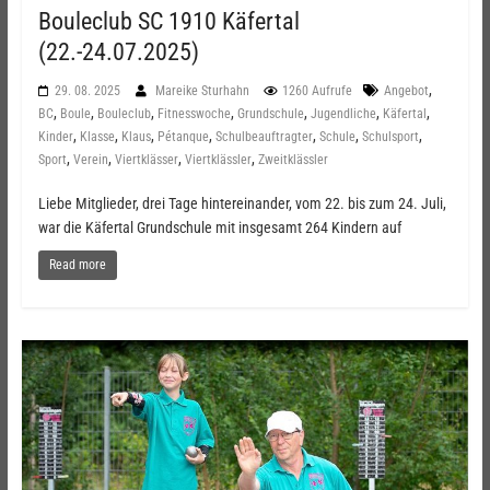
Bouleclub SC 1910 Käfertal
(22.-24.07.2025)
,
29. 08. 2025
Mareike Sturhahn
1260 Aufrufe
Angebot
,
,
,
,
,
,
,
BC
Boule
Bouleclub
Fitnesswoche
Grundschule
Jugendliche
Käfertal
,
,
,
,
,
,
,
Kinder
Klasse
Klaus
Pétanque
Schulbeauftragter
Schule
Schulsport
,
,
,
,
Sport
Verein
Viertklässer
Viertklässler
Zweitklässler
Liebe Mitglieder, drei Tage hintereinander, vom 22. bis zum 24. Juli,
war die Käfertal Grundschule mit insgesamt 264 Kindern auf
Read more