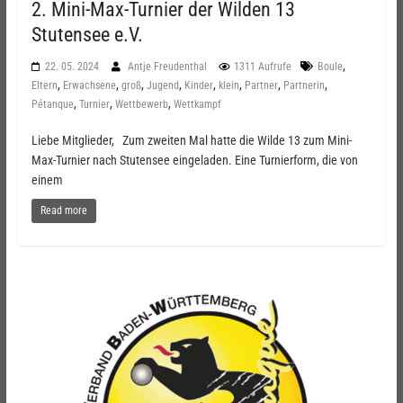
2. Mini-Max-Turnier der Wilden 13
Stutensee e.V.
,
22. 05. 2024
Antje Freudenthal
1311 Aufrufe
Boule
,
,
,
,
,
,
,
,
Eltern
Erwachsene
groß
Jugend
Kinder
klein
Partner
Partnerin
,
,
,
Pétanque
Turnier
Wettbewerb
Wettkampf
Liebe Mitglieder, Zum zweiten Mal hatte die Wilde 13 zum Mini-
Max-Turnier nach Stutensee eingeladen. Eine Turnierform, die von
einem
Read more