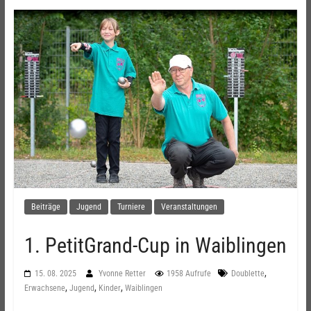
Beiträge
Jugend
Turniere
Veranstaltungen
1. PetitGrand-Cup in Waiblingen
,
15. 08. 2025
Yvonne Retter
1958 Aufrufe
Doublette
,
,
,
Erwachsene
Jugend
Kinder
Waiblingen