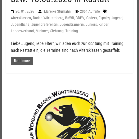
20. 01. 2026
Mareike Sturhahn
2064 Aufrufe
,
,
,
,
,
,
,
Altersklassen
Baden-Württemberg
BaWü
BBPV
Cadets
Espoirs
Jugend
,
,
,
,
,
Jugendliche
Jugendreferentin
Jugendtrainerin
Juniors
Kinder
,
,
,
Landesverband
Minimes
Sichtung
Training
Liebe Jugend,liebe Eltern,wir laden euch zur Sichtung mit Training
nach Rastatt ein, die Termine sind nach Altersklassen gestaffelt:
Read more