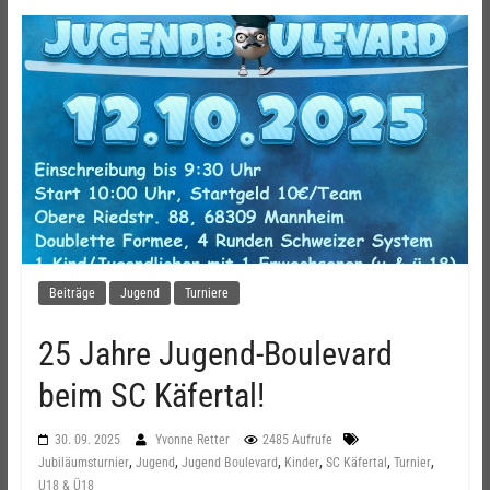
Beiträge
Jugend
Turniere
25 Jahre Jugend-Boulevard
beim SC Käfertal!
30. 09. 2025
Yvonne Retter
2485 Aufrufe
,
,
,
,
,
,
Jubiläumsturnier
Jugend
Jugend Boulevard
Kinder
SC Käfertal
Turnier
U18 & Ü18