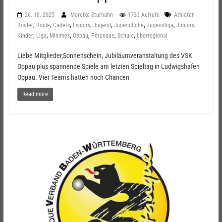
26. 10. 2025
Mareike Sturhahn
1733 Aufrufe
Athleten
,
,
,
,
,
,
,
,
Bouler
Boule
Cadets
Espoirs
Jugend
Jugendliche
Jugendliga
Juniors
,
,
,
,
,
,
Kinder
Liga
Minimes
Oppau
Pétanque
Schule
überregional
Liebe Mitglieder,Sonnenschein, Jubiläumveranstaltung des VSK
Oppau plus spannende Spiele am letzten Spieltag in Ludwigshafen
Oppau. Vier Teams hatten noch Chancen
Read more