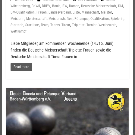
,
,
,
,
,
,
,
,
Württemberg
BaWü
BBPV
Boule
BW
Damen
Deutsche Meisterschaft
DM
,
,
,
,
,
,
DM-Qualifikation
Frauen
Landesverband
Liste
Mannschaft
Meister
,
,
,
,
,
,
Meisterin
Meisterschaft
Meisterschaften
Pétanque
Qualifikation
Spielerin
,
,
,
,
,
,
,
,
Starterin
Startliste
Team
Teams
Tireur
Triplette
Turnier
Wettbewerb
Wettkampf
Liebe Mitglieder, am kommenden Wochenende (14./15. Juni)
finden die Deutsche Meisterschaft Triplette Frauen sowie die
Deutsche Meisterschaft Tireur Frauen in
Read more