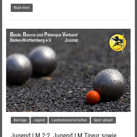
Read more
Beiträge
Jugend
Landesmeisterschaften
Sport aktuell
Jugend LM 2:2, Jugend LM Tireur sowie