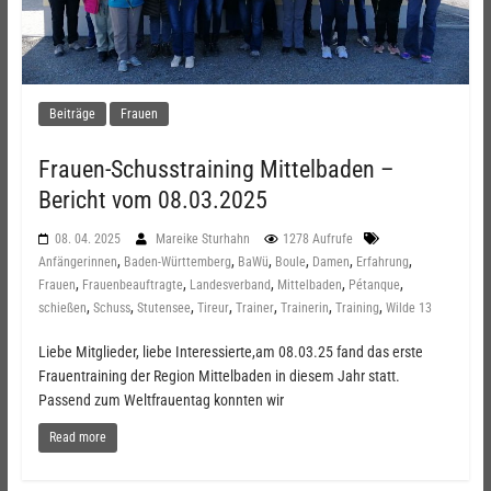
Beiträge
Frauen
Frauen-Schusstraining Mittelbaden –
Bericht vom 08.03.2025
08. 04. 2025
Mareike Sturhahn
1278 Aufrufe
,
,
,
,
,
,
Anfängerinnen
Baden-Württemberg
BaWü
Boule
Damen
Erfahrung
,
,
,
,
,
Frauen
Frauenbeauftragte
Landesverband
Mittelbaden
Pétanque
,
,
,
,
,
,
,
schießen
Schuss
Stutensee
Tireur
Trainer
Trainerin
Training
Wilde 13
Liebe Mitglieder, liebe Interessierte,am 08.03.25 fand das erste
Frauentraining der Region Mittelbaden in diesem Jahr statt.
Passend zum Weltfrauentag konnten wir
Read more