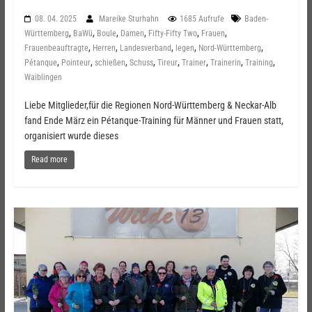
08. 04. 2025
Mareike Sturhahn
1685 Aufrufe
Baden-
,
,
,
,
,
,
Württemberg
BaWü
Boule
Damen
Fifty-Fifty Two
Frauen
,
,
,
,
,
Frauenbeauftragte
Herren
Landesverband
legen
Nord-Württemberg
,
,
,
,
,
,
,
,
Pétanque
Pointeur
schießen
Schuss
Tireur
Trainer
Trainerin
Training
Waiblingen
Liebe Mitglieder,für die Regionen Nord-Württemberg & Neckar-Alb
fand Ende März ein Pétanque-Training für Männer und Frauen statt,
organisiert wurde dieses
Read more