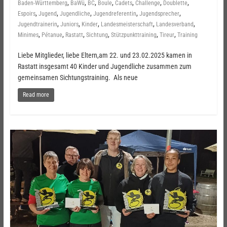
,
,
,
,
,
,
,
Baden-Württemberg
BaWü
BC
Boule
Cadets
Challenge
Doublette
,
,
,
,
,
Espoirs
Jugend
Jugendliche
Jugendreferentin
Jugendsprecher
,
,
,
,
,
Jugendtrainerin
Juniors
Kinder
Landesmeisterschaft
Landesverband
,
,
,
,
,
,
Minimes
Pétanue
Rastatt
Sichtung
Stützpunkttraining
Tireur
Training
Liebe Mitglieder, liebe Eltern,am 22. und 23.02.2025 kamen in
Rastatt insgesamt 40 Kinder und Jugendliche zusammen zum
gemeinsamen Sichtungstraining. Als neue
Read more