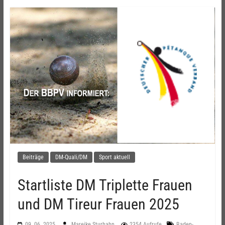
Beiträge
DM-Quali/DM
Sport aktuell
Startliste DM Triplette Frauen
und DM Tireur Frauen 2025
09. 06. 2025
Mareike Sturhahn
2354 Aufrufe
Baden-