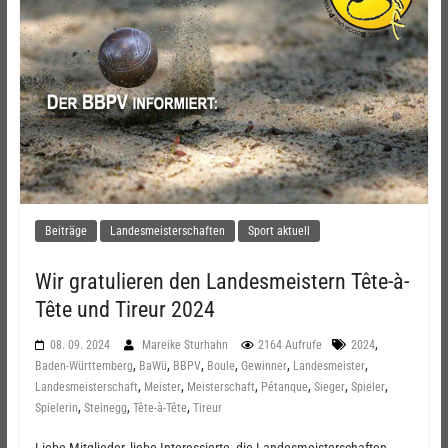
Beiträge
Landesmeisterschaften
Sport aktuell
Wir gratulieren den Landesmeistern Tête-à-
Tête und Tireur 2024
,
08. 09. 2024
Mareike Sturhahn
2164 Aufrufe
2024
,
,
,
,
,
,
Baden-Württemberg
BaWü
BBPV
Boule
Gewinner
Landesmeister
,
,
,
,
,
,
Landesmeisterschaft
Meister
Meisterschaft
Pétanque
Sieger
Spieler
,
,
,
Spielerin
Steinegg
Tête-à-Tête
Tireur
Liebe Mitglieder, liebe Interessierte, die Landesmeisterschaften