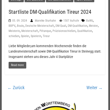
Startliste DM-Qualifikation Tireur 2024
,
05. 09. 2024
Mareike Sturhahn
1507 Aufrufe
BaWü
,
,
,
,
,
,
BBPV
Boule
Deutsche Meisterschaft
DM-Quali
DM-Qualifikation
Meister
,
,
,
,
,
Meisterin
Meisterschaft
Pétanque
Präzisionsschießen
Qualifikation
,
,
,
schießen
Spieler
Spielerin
Tireur
Liebe Mitglieder,am kommenden Wochenende finden die
Landesmeisterschaft sowie DM-Qualifikation Tireur in Steinegg statt.
Insgesamt stehen uns dieses Jahr 4 Startplätze
Read more
← Zurück
Weiter →