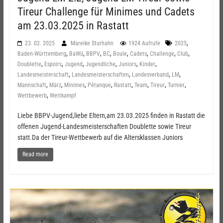
Tireur Challenge für Minimes und Cadets
am 23.03.2025 in Rastatt
,
23. 02. 2025
Mareike Sturhahn
1924 Aufrufe
2025
,
,
,
,
,
,
,
,
Baden-Württemberg
BaWü
BBPV
BC
Boule
Cadets
Challenge
Club
,
,
,
,
,
,
Doublette
Espoirs
Jugend
Jugendliche
Juniors
Kinder
,
,
,
,
Landesmeisterschaft
Landesmeisterschaften
Landesverband
LM
,
,
,
,
,
,
,
,
Mannschaft
März
Minimes
Pétanque
Rastatt
Team
Tireur
Turnier
,
Wettbewerb
Wettkampf
Liebe BBPV-Jugend,liebe Eltern,am 23.03.2025 finden in Rastatt die
offenen Jugend-Landesmeisterschaften Doublette sowie Tireur
statt.Da der Tireur-Wettbewerb auf die Altersklassen Juniors
Read more