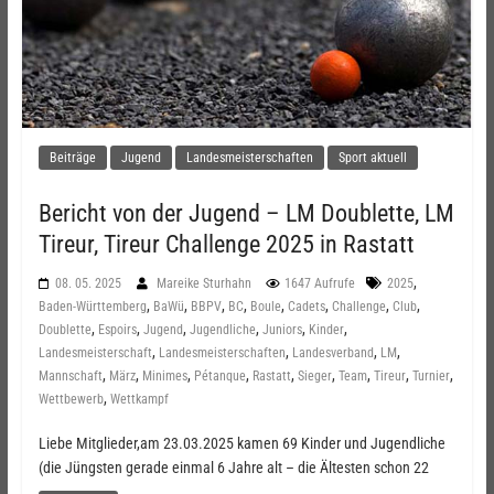
Beiträge
Jugend
Landesmeisterschaften
Sport aktuell
Bericht von der Jugend – LM Doublette, LM
Tireur, Tireur Challenge 2025 in Rastatt
,
08. 05. 2025
Mareike Sturhahn
1647 Aufrufe
2025
,
,
,
,
,
,
,
,
Baden-Württemberg
BaWü
BBPV
BC
Boule
Cadets
Challenge
Club
,
,
,
,
,
,
Doublette
Espoirs
Jugend
Jugendliche
Juniors
Kinder
,
,
,
,
Landesmeisterschaft
Landesmeisterschaften
Landesverband
LM
,
,
,
,
,
,
,
,
,
Mannschaft
März
Minimes
Pétanque
Rastatt
Sieger
Team
Tireur
Turnier
,
Wettbewerb
Wettkampf
Liebe Mitglieder,am 23.03.2025 kamen 69 Kinder und Jugendliche
(die Jüngsten gerade einmal 6 Jahre alt – die Ältesten schon 22