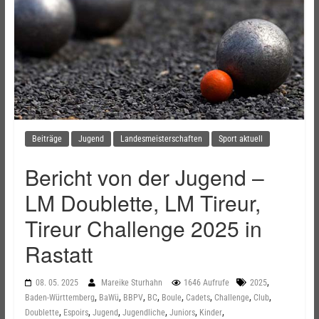
Beiträge
Jugend
Landesmeisterschaften
Sport aktuell
Bericht von der Jugend –
LM Doublette, LM Tireur,
Tireur Challenge 2025 in
Rastatt
,
08. 05. 2025
Mareike Sturhahn
1646 Aufrufe
2025
,
,
,
,
,
,
,
,
Baden-Württemberg
BaWü
BBPV
BC
Boule
Cadets
Challenge
Club
,
,
,
,
,
,
Doublette
Espoirs
Jugend
Jugendliche
Juniors
Kinder