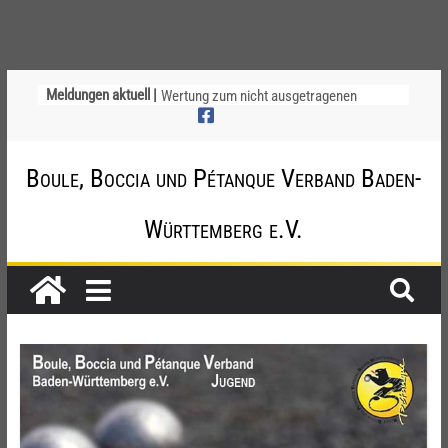
Meldungen aktuell |
Wertung zum nicht ausgetragenen
Nachholspiel SC Käfertal 2 – TV Waldhof
2 (Oberliga Rhein-Neckar)
Ligapokal Mittelbaden
Boule, Boccia und Pétanque Verband Baden-
Einladung zum Schiri-Cup 2026 mit
Gesamttreffen
Region Neckar-Alb – Informationen zum
Württemberg e.V.
Ersatzspieltag
Die Nachholtermine und Ausrichter
stehen fest