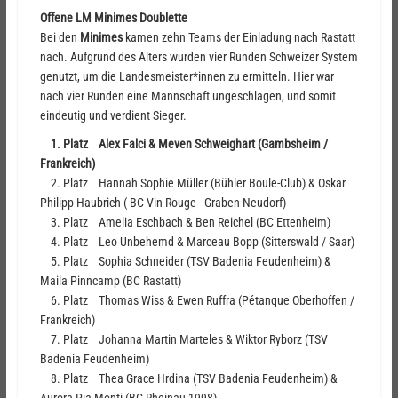
Offene LM Minimes Doublette
Bei den
Minimes
kamen zehn Teams der Einladung nach Rastatt
nach. Aufgrund des Alters wurden vier Runden Schweizer System
genutzt, um die Landesmeister*innen zu ermitteln. Hier war
nach vier Runden eine Mannschaft ungeschlagen, und somit
eindeutig und verdient Sieger.
1. Platz Alex Falci & Meven Schweighart (Gambsheim /
Frankreich)
2. Platz Hannah Sophie Müller (Bühler Boule-Club) & Oskar
Philipp Haubrich ( BC Vin Rouge Graben-Neudorf)
3. Platz Amelia Eschbach & Ben Reichel (BC Ettenheim)
4. Platz Leo Unbehemd & Marceau Bopp (Sitterswald / Saar)
5. Platz Sophia Schneider (TSV Badenia Feudenheim) &
Maila Pinncamp (BC Rastatt)
6. Platz Thomas Wiss & Ewen Ruffra (Pétanque Oberhoffen /
Frankreich)
7. Platz Johanna Martin Marteles & Wiktor Ryborz (TSV
Badenia Feudenheim)
8. Platz Thea Grace Hrdina (TSV Badenia Feudenheim) &
Aurora Pia Monti (BC Rheinau 1998)