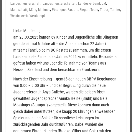
,
,
,
,
Landesmeisterschaft
Landesmeisterschaften
Landesverband
LM
,
,
,
,
,
,
,
,
,
Mannschaft
März
Minimes
Pétanque
Rastatt
Sieger
Team
Tireur
Turnier
,
Wettbewerb
Wettkampf
Liebe Mitglieder,
am 23.03.2025 kamen 69 Kinder und Jugendliche (die Jüngsten
gerade einmal 6 Jahre alt – die Ältesten schon 22 Jahre)
mitsamt Fanclub beim BC Rastatt zusammen, um die ersten
Landesmeister*innen des Jahres 2025 zu ermitteln. Besonders
gefreut haben wir uns über die Teilnahme von Teams aus
Hessen, Saarland und dem benachbarten Frankreich.
Nach der Einschreibung – gemäß den neuen BBPV-Regelungen
von 8.00 – 9.00 Uhr – und der Begrüßung durch die neue
Jugendreferentin Anya Caliebe, wurden die beiden frisch
gewählten Jugendsprecher Annika Heine (Brühl) und Béla
Mössinger (Stuttgart) vorgestellt. Diese konnten dann auch
gleich dabei unterstützen, die knapp 20 Ehrungen anwesender
Spielerinnen und Spieler für sportliche Leistungen im
zurückliegenden Jahr durchzuführen. Dabei wurden die
gerahmten Ehrenurkunden (Bronze, Silber und Gold) mit den