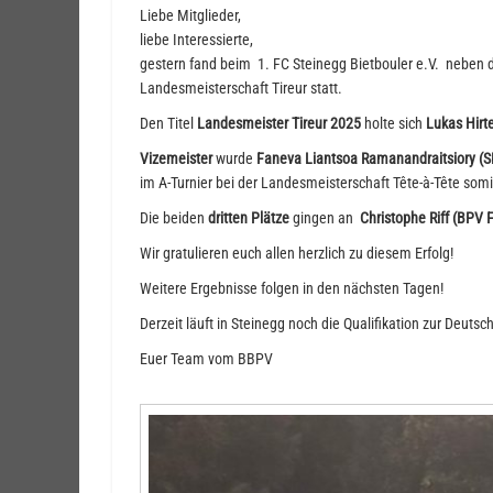
Liebe Mitglieder,
liebe Interessierte,
gestern fand beim 1. FC Steinegg Bietbouler e.V. neben 
Landesmeisterschaft Tireur statt.
Den Titel
Landesmeister Tireur 2025
holte sich
Lukas Hirt
Vizemeister
wurde
Faneva Liantsoa Ramanandraitsiory (
im A-Turnier bei der Landesmeisterschaft Tête-à-Tête som
Die beiden
dritten Plätze
gingen an
Christophe Riff (BPV F
Wir gratulieren euch allen herzlich zu diesem Erfolg!
Weitere Ergebnisse folgen in den nächsten Tagen!
Derzeit läuft in Steinegg noch die Qualifikation zur Deuts
Euer Team vom BBPV