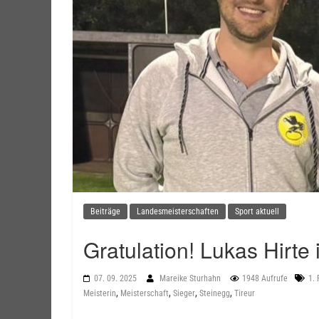
Beiträge
Landesmeisterschaften
Sport aktuell
Gratulation! Lukas Hirte
07. 09. 2025
Mareike Sturhahn
1948 Aufrufe
1. 
,
,
,
,
Meisterin
Meisterschaft
Sieger
Steinegg
Tireur