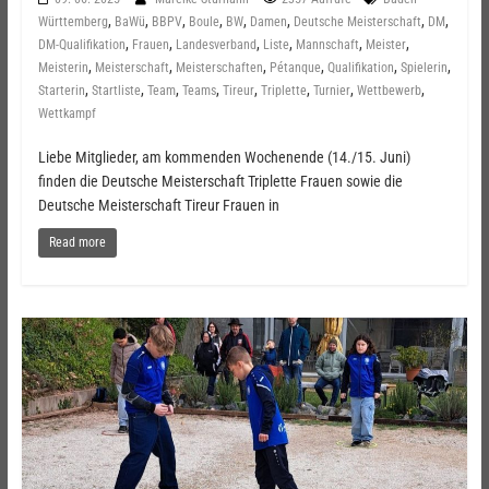
,
,
,
,
,
,
,
,
Württemberg
BaWü
BBPV
Boule
BW
Damen
Deutsche Meisterschaft
DM
,
,
,
,
,
,
DM-Qualifikation
Frauen
Landesverband
Liste
Mannschaft
Meister
,
,
,
,
,
,
Meisterin
Meisterschaft
Meisterschaften
Pétanque
Qualifikation
Spielerin
,
,
,
,
,
,
,
,
Starterin
Startliste
Team
Teams
Tireur
Triplette
Turnier
Wettbewerb
Wettkampf
Liebe Mitglieder, am kommenden Wochenende (14./15. Juni)
finden die Deutsche Meisterschaft Triplette Frauen sowie die
Deutsche Meisterschaft Tireur Frauen in
Read more