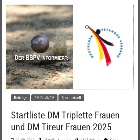
Beiträge
DM-Quali/DM
Sport aktuell
Startliste DM Triplette Frauen
und DM Tireur Frauen 2025
09. 06. 2025
Mareike Sturhahn
2357 Aufrufe
Baden-