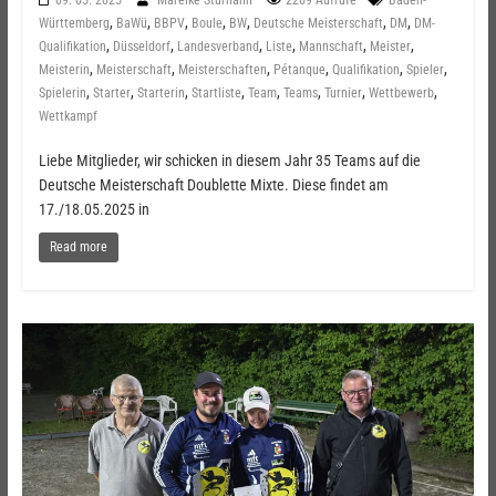
,
,
,
,
,
,
,
Württemberg
BaWü
BBPV
Boule
BW
Deutsche Meisterschaft
DM
DM-
,
,
,
,
,
,
Qualifikation
Düsseldorf
Landesverband
Liste
Mannschaft
Meister
,
,
,
,
,
,
Meisterin
Meisterschaft
Meisterschaften
Pétanque
Qualifikation
Spieler
,
,
,
,
,
,
,
,
Spielerin
Starter
Starterin
Startliste
Team
Teams
Turnier
Wettbewerb
Wettkampf
Liebe Mitglieder, wir schicken in diesem Jahr 35 Teams auf die
Deutsche Meisterschaft Doublette Mixte. Diese findet am
17./18.05.2025 in
Read more