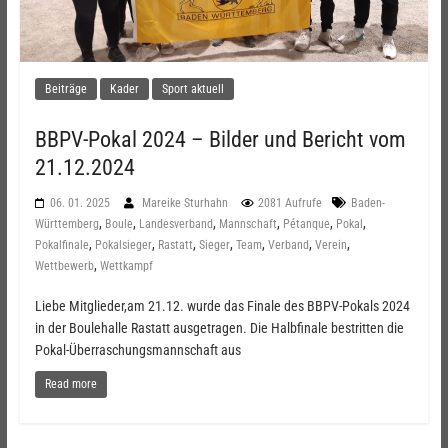
Beiträge
Kader
Sport aktuell
BBPV-Pokal 2024 – Bilder und Bericht vom
21.12.2024
06. 01. 2025
Mareike Sturhahn
2081 Aufrufe
Baden-
,
,
,
,
,
,
Württemberg
Boule
Landesverband
Mannschaft
Pétanque
Pokal
,
,
,
,
,
,
,
Pokalfinale
Pokalsieger
Rastatt
Sieger
Team
Verband
Verein
,
Wettbewerb
Wettkampf
Liebe Mitglieder,am 21.12. wurde das Finale des BBPV-Pokals 2024
in der Boulehalle Rastatt ausgetragen. Die Halbfinale bestritten die
Pokal-Überraschungsmannschaft aus
Read more