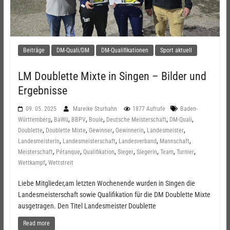
Beiträge
DM-Quali/DM
DM-Qualifikationen
Sport aktuell
LM Doublette Mixte in Singen – Bilder und
Ergebnisse
09. 05. 2025
Mareike Sturhahn
1877 Aufrufe
Baden-
,
,
,
,
,
,
Württemberg
BaWü
BBPV
Boule
Deutsche Meisterschaft
DM-Quali
,
,
,
,
,
Doublette
Doublette Mixte
Gewinner
Gewinnerin
Landesmeister
,
,
,
,
Landesmeisterin
Landesmeisterschaft
Landesverband
Mannschaft
,
,
,
,
,
,
,
Meisterschaft
Pétanque
Qualifikation
Sieger
Siegerin
Team
Turnier
,
Wettkampf
Wettstreit
Liebe Mitglieder,am letzten Wochenende wurden in Singen die
Landesmeisterschaft sowie Qualifikation für die DM Doublette Mixte
ausgetragen. Den Titel Landesmeister Doublette
Read more