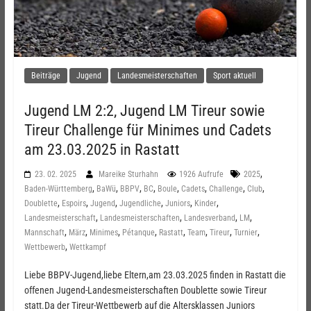
Beiträge
Jugend
Landesmeisterschaften
Sport aktuell
Jugend LM 2:2, Jugend LM Tireur sowie
Tireur Challenge für Minimes und Cadets
am 23.03.2025 in Rastatt
,
23. 02. 2025
Mareike Sturhahn
1926 Aufrufe
2025
,
,
,
,
,
,
,
,
Baden-Württemberg
BaWü
BBPV
BC
Boule
Cadets
Challenge
Club
,
,
,
,
,
,
Doublette
Espoirs
Jugend
Jugendliche
Juniors
Kinder
,
,
,
,
Landesmeisterschaft
Landesmeisterschaften
Landesverband
LM
,
,
,
,
,
,
,
,
Mannschaft
März
Minimes
Pétanque
Rastatt
Team
Tireur
Turnier
,
Wettbewerb
Wettkampf
Liebe BBPV-Jugend,liebe Eltern,am 23.03.2025 finden in Rastatt die
offenen Jugend-Landesmeisterschaften Doublette sowie Tireur
statt.Da der Tireur-Wettbewerb auf die Altersklassen Juniors