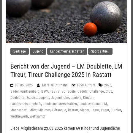
Beiträge
Jugend
Landesmeisterschaften
Sport aktuell
Bericht von der Jugend – LM Doublette, LM
Tireur, Tireur Challenge 2025 in Rastatt
,
08. 05. 2025
Mareike Sturhahn
1650 Aufrufe
2025
,
,
,
,
,
,
,
,
Baden-Württemberg
BaWü
BBPV
BC
Boule
Cadets
Challenge
Club
,
,
,
,
,
,
Doublette
Espoirs
Jugend
Jugendliche
Juniors
Kinder
,
,
,
,
Landesmeisterschaft
Landesmeisterschaften
Landesverband
LM
,
,
,
,
,
,
,
,
,
Mannschaft
März
Minimes
Pétanque
Rastatt
Sieger
Team
Tireur
Turnier
,
Wettbewerb
Wettkampf
Liebe Mitglieder,am 23.03.2025 kamen 69 Kinder und Jugendliche