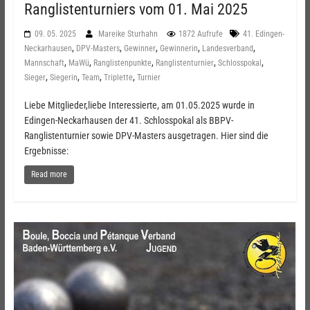
Ranglistenturniers vom 01. Mai 2025
09. 05. 2025
Mareike Sturhahn
1872 Aufrufe
41. Edingen-
,
,
,
,
,
Neckarhausen
DPV-Masters
Gewinner
Gewinnerin
Landesverband
,
,
,
,
,
Mannschaft
MaWü
Ranglistenpunkte
Ranglistenturnier
Schlosspokal
,
,
,
,
Sieger
Siegerin
Team
Triplette
Turnier
Liebe Mitglieder,liebe Interessierte, am 01.05.2025 wurde in
Edingen-Neckarhausen der 41. Schlosspokal als BBPV-
Ranglistenturnier sowie DPV-Masters ausgetragen. Hier sind die
Ergebnisse:
Read more