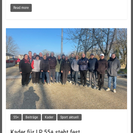
Read more
55+
Beiträge
Kader
Sport aktuell
Kader für LP 55+ steht fest