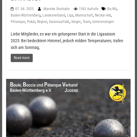
,
07. 04. 2025
Mareike Sturhahn
1562 Aufrufe
Ba-Wü
,
,
,
,
,
Baden-Württemberg
Landesverband
Liga
Mannschaft
Neckar-Alb
,
,
,
,
,
,
Pétanque
Pokal
Region
Saisonauftakt
Sieger
Team
Unterensingen
Liebe Mitglieder, es war ein gelungener Start in die Ligasaison
2025: Bei bedecktem Himmel, jedoch milden Temperaturen, trafen
sich am Sonntag,
Read more