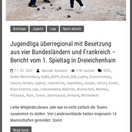
Beiträge
Jugend
Liga
Sport aktuell
Jugendliga überregional mit Besetzung
aus vier Bundesländern und Frankreich –
Bericht vom 1. Spieltag in Dreieichenhain
,
11. 05. 2025
Mareike Sturhahn
1741 Aufrufe
2025
,
,
,
,
,
,
,
Baden-Württemberg
BaWü
BBPV
Boule
BW
Cadets
Dreieichenhain
,
,
,
,
,
,
,
,
Espoirs
Hessen
Jugend
Jugendliche
Jugendliga
Jungen
Juniors
Kinder
,
,
,
,
,
,
Klaus Endress
Liga
Lndesverband
Mädchen
Mannschaft
Minimes
,
,
,
,
,
Pétanque
Team
Turnier
überregional
Verband
Wettbewerb
Liebe Mitglieder,dieses Jahr war es nicht einfach die Teams
zusammen zu stellen. Vier Landesverbände hatten insgesamt 14
Mannschaften gemeldet. Somit
Read more