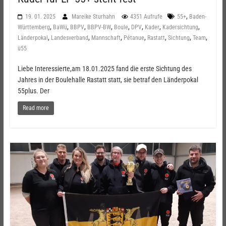
,
19. 01. 2025
Mareike Sturhahn
4351 Aufrufe
55+
Baden-
,
,
,
,
,
,
,
,
Württemberg
BaWü
BBPV
BBPV-BW
Boule
DPV
Kader
Kadersichtung
,
,
,
,
,
,
,
Länderpokal
Landesverband
Mannschaft
Pétanue
Rastatt
Sichtung
Team
ü55
Liebe Interessierte,am 18.01.2025 fand die erste Sichtung des
Jahres in der Boulehalle Rastatt statt, sie betraf den Länderpokal
55plus. Der
Read more