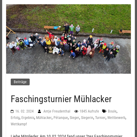
Beiträge
Faschingsturnier Mühlacker
,
16. 02. 2024
Antje Freudenthal
1845 Aufrufe
Boule
,
,
,
,
,
,
,
,
Erfolg
Ergebnis
Mühlacker
Pétanque
Sieger
Siegerin
Turnier
Wettbewerb
Wettkampf
Liebe Mitglieder, Am 10.02.2024 fand unser 2tes Faschingsturnier