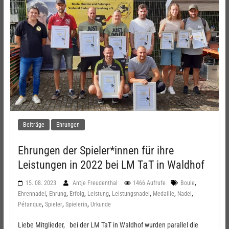
Beiträge
Ehrungen
Ehrungen der Spieler*innen für ihre
Leistungen in 2022 bei LM TaT in Waldhof
,
15. 08. 2023
Antje Freudenthal
1466 Aufrufe
Boule
,
,
,
,
,
,
,
Ehrennadel
Ehrung
Erfolg
Leistung
Leistungsnadel
Medaille
Nadel
,
,
,
Pétanque
Spieler
Spielerin
Urkunde
Liebe Mitglieder, bei der LM TaT in Waldhof wurden parallel die