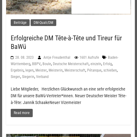
Beiträge
DM-Quali/DM
Erfolgreiche DM Tête-à-Tête und Tireur für
BaWü
28. 08. 2023
Antje Freudenthal
1601 Aufrufe
Baden-
,
,
,
,
,
,
Württemberg
BBPV
Boule
Deutsche Meisterschaft
einzeln
Erfolg
,
,
,
,
,
,
,
Ergebnis
legen
Meister
Meisterin
Meisterschaft
Pétanque
schießen
,
,
Sieger
Siegerin
Verband
Liebe Mitglieder, Herzlichen Glückwunsch an eine sehr erfolgreiche
DM für unsere BaWü-Vertreter*innen. Neuer Deutscher Meister Tête-
à-Tête: Jannik SchaakeNeuer Vizemeister
Read more