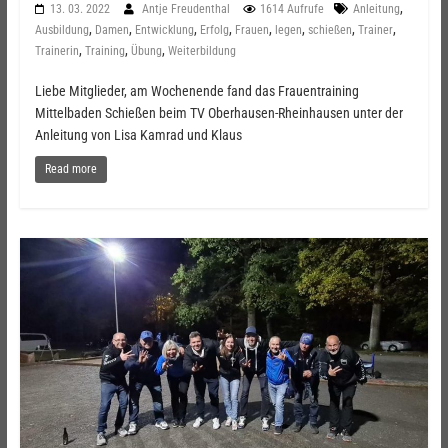
,
13. 03. 2022
Antje Freudenthal
1614 Aufrufe
Anleitung
,
,
,
,
,
,
,
,
Ausbildung
Damen
Entwicklung
Erfolg
Frauen
legen
schießen
Trainer
,
,
,
Trainerin
Training
Übung
Weiterbildung
Liebe Mitglieder, am Wochenende fand das Frauentraining
Mittelbaden Schießen beim TV Oberhausen-Rheinhausen unter der
Anleitung von Lisa Kamrad und Klaus
Read more