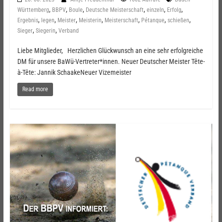
,
,
,
,
,
,
Württemberg
BBPV
Boule
Deutsche Meisterschaft
einzeln
Erfolg
,
,
,
,
,
,
,
Ergebnis
legen
Meister
Meisterin
Meisterschaft
Pétanque
schießen
,
,
Sieger
Siegerin
Verband
Liebe Mitglieder, Herzlichen Glückwunsch an eine sehr erfolgreiche
DM für unsere BaWü-Vertreter*innen. Neuer Deutscher Meister Tête-
à-Tête: Jannik SchaakeNeuer Vizemeister
Read more