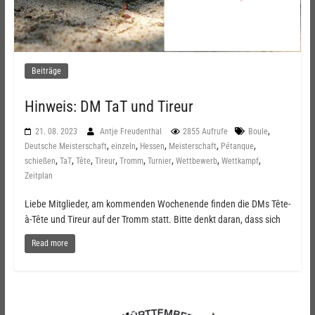
Beiträge
Hinweis: DM TaT und Tireur
,
21. 08. 2023
Antje Freudenthal
2855 Aufrufe
Boule
,
,
,
,
,
Deutsche Meisterschaft
einzeln
Hessen
Meisterschaft
Pétanque
,
,
,
,
,
,
,
,
schießen
TaT
Tête
Tireur
Tromm
Turnier
Wettbewerb
Wettkampf
Zeitplan
Liebe Mitglieder, am kommenden Wochenende finden die DMs Tête-
à-Tête und Tireur auf der Tromm statt. Bitte denkt daran, dass sich
Read more