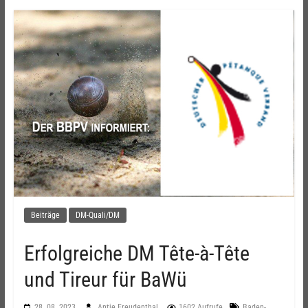
Beiträge
DM-Quali/DM
Erfolgreiche DM Tête-à-Tête
und Tireur für BaWü
28. 08. 2023
Antje Freudenthal
1602 Aufrufe
Baden-