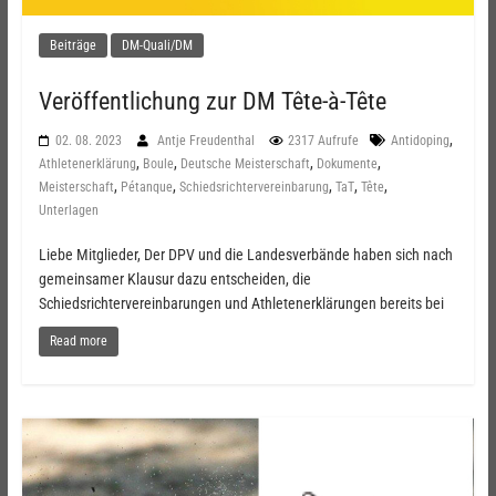
Beiträge
DM-Quali/DM
Veröffentlichung zur DM Tête-à-Tête
,
02. 08. 2023
Antje Freudenthal
2317 Aufrufe
Antidoping
,
,
,
,
Athletenerklärung
Boule
Deutsche Meisterschaft
Dokumente
,
,
,
,
,
Meisterschaft
Pétanque
Schiedsrichtervereinbarung
TaT
Tête
Unterlagen
Liebe Mitglieder, Der DPV und die Landesverbände haben sich nach
gemeinsamer Klausur dazu entscheiden, die
Schiedsrichtervereinbarungen und Athletenerklärungen bereits bei
Read more