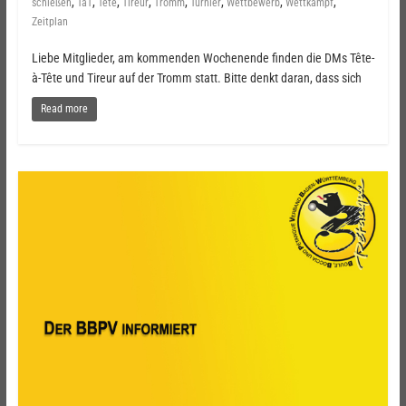
,
,
,
,
,
,
,
,
schießen
TaT
Tête
Tireur
Tromm
Turnier
Wettbewerb
Wettkampf
Zeitplan
Liebe Mitglieder, am kommenden Wochenende finden die DMs Tête-
à-Tête und Tireur auf der Tromm statt. Bitte denkt daran, dass sich
Read more