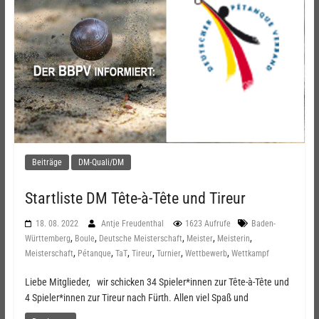
Beiträge
DM-Quali/DM
Startliste DM Tête-à-Tête und Tireur
18. 08. 2022
Antje Freudenthal
1623 Aufrufe
Baden-
,
,
,
,
,
Württemberg
Boule
Deutsche Meisterschaft
Meister
Meisterin
,
,
,
,
,
,
Meisterschaft
Pétanque
TaT
Tireur
Turnier
Wettbewerb
Wettkampf
Liebe Mitglieder, wir schicken 34 Spieler*innen zur Tête-à-Tête und
4 Spieler*innen zur Tireur nach Fürth. Allen viel Spaß und