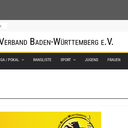
m
 Verband Baden-Württemberg e.V.
IGA / POKAL
RANGLISTE
SPORT
JUGEND
FRAUEN
0.