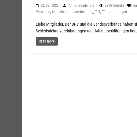
02. 08. 2023
Antje Freudenthal
2316 Aufrufe
An
,
,
,
,
Pétanque
Schiedsrichtervereinbarung
TaT
Tête
Unterlagen
Liebe Mitglieder, Der DPV und die Landesverbände haben s
Schiedsrichtervereinbarungen und Athletenerklärungen bere
Read more