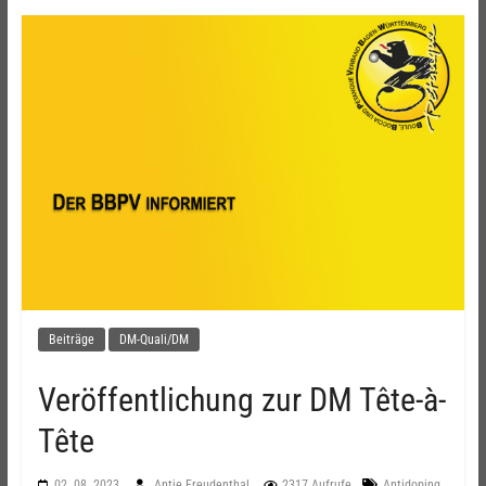
Beiträge
DM-Quali/DM
Veröffentlichung zur DM Tête-à-
Tête
,
02. 08. 2023
Antje Freudenthal
2317 Aufrufe
Antidoping