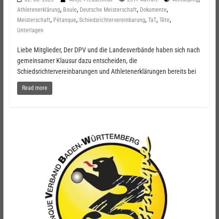
,
,
,
,
Athletenerklärung
Boule
Deutsche Meisterschaft
Dokumente
,
,
,
,
,
Meisterschaft
Pétanque
Schiedsrichtervereinbarung
TaT
Tête
Unterlagen
Liebe Mitglieder, Der DPV und die Landesverbände haben sich nach
gemeinsamer Klausur dazu entscheiden, die
Schiedsrichtervereinbarungen und Athletenerklärungen bereits bei
Read more