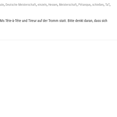
,
,
,
,
,
,
,
,
ule
Deutsche Meisterschaft
einzeln
Hessen
Meisterschaft
Pétanque
schießen
TaT
Tête-à-Tête und Tireur auf der Tromm statt. Bitte denkt daran, dass sich