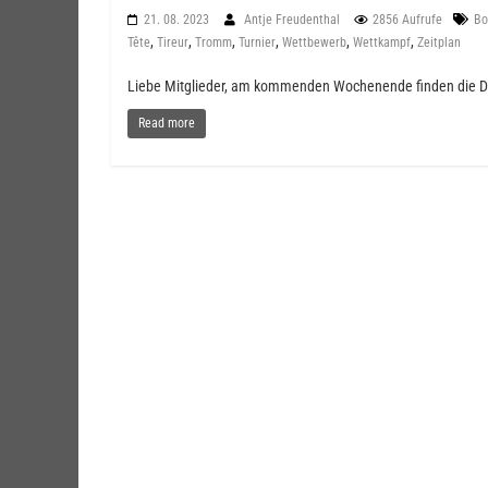
21. 08. 2023
Antje Freudenthal
2856 Aufrufe
Bo
,
,
,
,
,
,
Tête
Tireur
Tromm
Turnier
Wettbewerb
Wettkampf
Zeitplan
Liebe Mitglieder, am kommenden Wochenende finden die DMs 
Read more