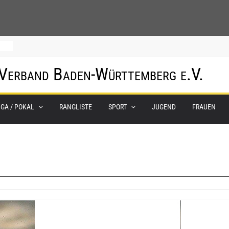
0.
 Verband Baden-Württemberg e.V.
m
IGA / POKAL
RANGLISTE
SPORT
JUGEND
FRAUEN