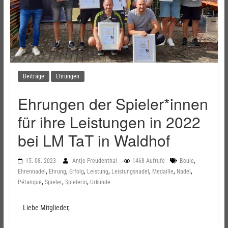
Beiträge
Ehrungen
Ehrungen der Spieler*innen
für ihre Leistungen in 2022
bei LM TaT in Waldhof
,
15. 08. 2023
Antje Freudenthal
1468 Aufrufe
Boule
,
,
,
,
,
,
,
Ehrennadel
Ehrung
Erfolg
Leistung
Leistungsnadel
Medaille
Nadel
,
,
,
Pétanque
Spieler
Spielerin
Urkunde
Liebe Mitglieder,