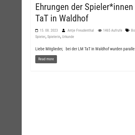
Ehrungen der Spieler*innen 
TaT in Waldhof
15. 08. 2023
Antje Freudenthal
1465 Aufrufe
Bo
,
,
Spieler
Spielerin
Urkunde
Liebe Mitglieder, bei der LM TaT in Waldhof wurden parall
Read more