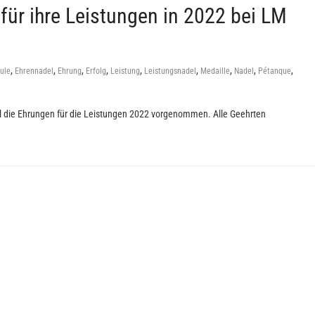
für ihre Leistungen in 2022 bei LM
,
,
,
,
,
,
,
,
,
ule
Ehrennadel
Ehrung
Erfolg
Leistung
Leistungsnadel
Medaille
Nadel
Pétanque
el die Ehrungen für die Leistungen 2022 vorgenommen. Alle Geehrten