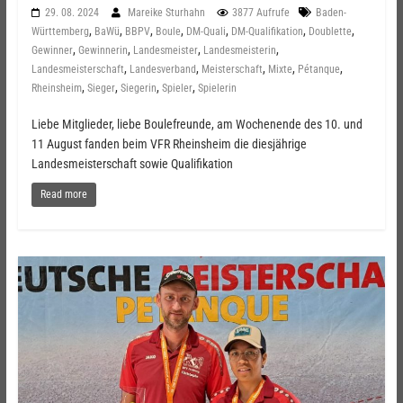
29. 08. 2024
Mareike Sturhahn
3877 Aufrufe
Baden-
,
,
,
,
,
,
,
Württemberg
BaWü
BBPV
Boule
DM-Quali
DM-Qualifikation
Doublette
,
,
,
,
Gewinner
Gewinnerin
Landesmeister
Landesmeisterin
,
,
,
,
,
Landesmeisterschaft
Landesverband
Meisterschaft
Mixte
Pétanque
,
,
,
,
Rheinsheim
Sieger
Siegerin
Spieler
Spielerin
Liebe Mitglieder, liebe Boulefreunde, am Wochenende des 10. und
11 August fanden beim VFR Rheinsheim die diesjährige
Landesmeisterschaft sowie Qualifikation
Read more