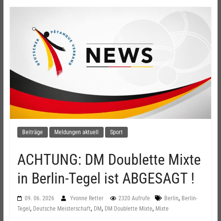
Beiträge
Meldungen aktuell
Sport
ACHTUNG: DM Doublette Mixte
in Berlin-Tegel ist ABGESAGT !
,
09. 06. 2026
Yvonne Retter
2320 Aufrufe
Berlin
Berlin-
,
,
,
,
Tegel
Deutsche Meisterschaft
DM
DM Doublette Mixte
Mixte