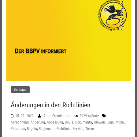
Beiträge
Änderungen in den Richtlinien
15. 02. 2023
Antje Freudenthal
2029 Aufrufe
,
,
,
,
,
,
,
,
Abrechnung
Änderung
Anpassung
Boule
Dokumente
Hinweis
Liga
Mixte
,
,
,
,
,
Pétanque
Regeln
Reglement
Richtlinie
Service
Tireur