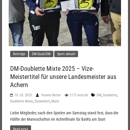
Beiträge
DM-Quali/DM
Sport aktuell
DM-Doublette Mixte 2025 – Vize-
Meistertitel für unsere Landesmeister aus
Achern
,
,
18. 05. 2025
Yvonne Retter
2173 Aufrufe
DM
Doublette
,
,
Doublette Mixte
Düsseldorf
Mixte
Liebe Mitglieder, nach den Spielen am Samstag stand fest, dass die
Hälfte der Mannschaften im Achtelfinale für BaWü am Start
Read more