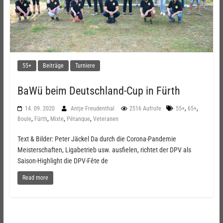
55+
Beiträge
Turniere
BaWü beim Deutschland-Cup in Fürth
,
,
14. 09. 2020
Antje Freudenthal
2516 Aufrufe
55+
65+
,
,
,
,
Boule
Fürth
Mixte
Pétanque
Veteranen
Text & Bilder: Peter Jäckel Da durch die Corona-Pandemie
Meisterschaften, Ligabetrieb usw. ausfielen, richtet der DPV als
Saison-Highlight die DPV-Fête de
Read more