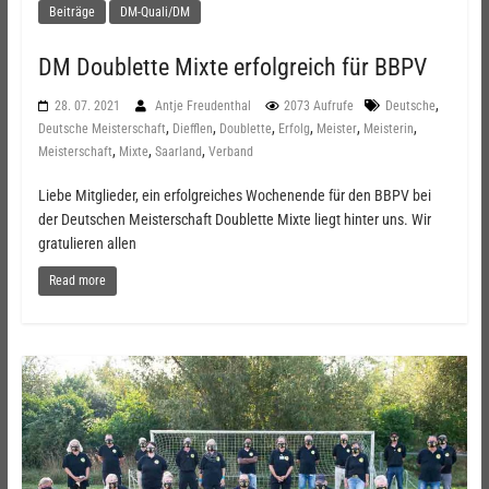
Beiträge
DM-Quali/DM
DM Doublette Mixte erfolgreich für BBPV
,
28. 07. 2021
Antje Freudenthal
2073 Aufrufe
Deutsche
,
,
,
,
,
,
Deutsche Meisterschaft
Diefflen
Doublette
Erfolg
Meister
Meisterin
,
,
,
Meisterschaft
Mixte
Saarland
Verband
Liebe Mitglieder, ein erfolgreiches Wochenende für den BBPV bei
der Deutschen Meisterschaft Doublette Mixte liegt hinter uns. Wir
gratulieren allen
Read more