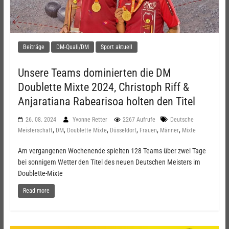
Beiträge
DM-Quali/DM
Sport aktuell
Unsere Teams dominierten die DM
Doublette Mixte 2024, Christoph Riff &
Anjaratiana Rabearisoa holten den Titel
26. 08. 2024
Yvonne Retter
2267 Aufrufe
Deutsche
,
,
,
,
,
,
Meisterschaft
DM
Doublette Mixte
Düsseldorf
Frauen
Männer
Mixte
Am vergangenen Wochenende spielten 128 Teams über zwei Tage
bei sonnigem Wetter den Titel des neuen Deutschen Meisters im
Doublette-Mixte
Read more