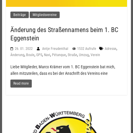
Beiträge
Mitgliedsvereine
Änderung des Straßennamens beim 1. BC
Eggenstein
,
26. 01. 2022
Antje Freudenthal
1532 Aufrufe
Adresse
,
,
,
,
,
,
,
Änderung
Boule
GPS
Navi
Pétanque
Straße
Umzug
Verein
Liebe Mitglieder, Marco Krämer vom 1. BC Eggenstein bat mich,
allen mitzuteilen, dass es bei der Anschrift des Vereins eine
Read more