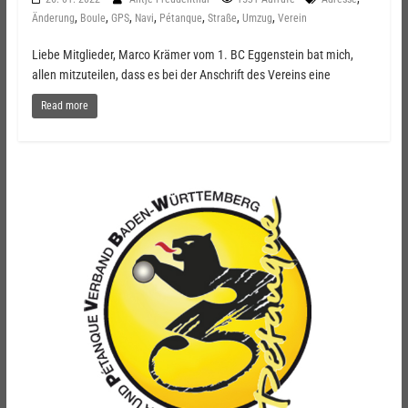
,
,
,
,
,
,
,
Änderung
Boule
GPS
Navi
Pétanque
Straße
Umzug
Verein
Liebe Mitglieder, Marco Krämer vom 1. BC Eggenstein bat mich,
allen mitzuteilen, dass es bei der Anschrift des Vereins eine
Read more