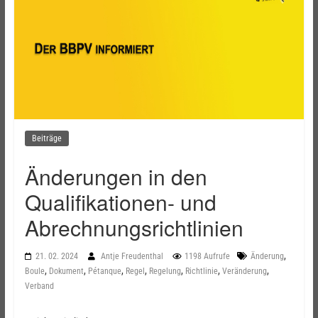
Beiträge
Änderungen in den
Qualifikationen- und
Abrechnungsrichtlinien
,
21. 02. 2024
Antje Freudenthal
1198 Aufrufe
Änderung
,
,
,
,
,
,
,
Boule
Dokument
Pétanque
Regel
Regelung
Richtlinie
Veränderung
Verband