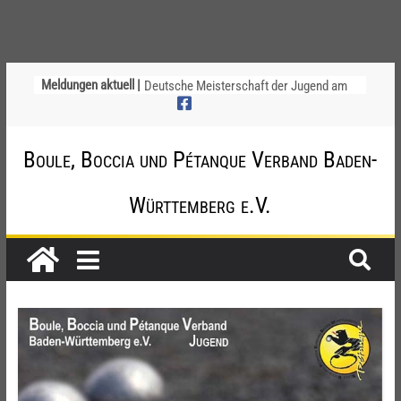
Ligapokal Mittelbaden
Meldungen aktuell |
Deutsche Meisterschaft der Jugend am
12. / 13. September 2026 – die
Nominierungen
Einladung zur Jugendvollversammlung
Boule, Boccia und Pétanque Verband Baden-
am 20.09.2026
Startliste DM-Qualifikation Doublette
Württemberg e.V.
2026
Chinesische Austauschüler*innen im 10.
Jahr beim TSV Badenia Feudenheim