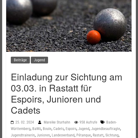
Beiträge
Jugend
Einladung zur Sichtung am
03.03. in Rastatt für
Espoirs, Junioren und
Cadets
25. 02. 2024
Mareike Sturhahn
958 Aufrufe
Baden-
,
,
,
,
,
,
,
Württemberg
BaWü
Boule
Cadets
Espoirs
Jugend
Jugendbeauftragte
,
,
,
,
,
,
Jugendtrainerin
Junioren
Landesverband
Pétanque
Rastatt
Sichtung