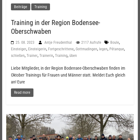
Beiträge
Training
Training in der Region Bodensee-
Oberschwaben
,
25. 08. 2023
Antje Freudenthal
2117 Aufrufe
Boule
,
,
,
,
,
,
Einsteiger
Einsteigerin
Fortgeschrittene
Gottmadingen
legen
Pétanque
,
,
,
,
schießen
Trainer
Trainerin
Training
üben
Liebe Mitglieder, in der Region Bodensee-Oberschwaben finden im
Oktober Trainings für Frauen und Männer statt. Meldet Euch gleich
an! Eure
Read more