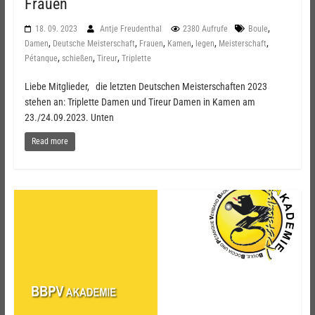
Frauen
,
18. 09. 2023
Antje Freudenthal
2380 Aufrufe
Boule
,
,
,
,
,
,
Damen
Deutsche Meisterschaft
Frauen
Kamen
legen
Meisterschaft
,
,
,
Pétanque
schießen
Tireur
Triplette
Liebe Mitglieder, die letzten Deutschen Meisterschaften 2023
stehen an: Triplette Damen und Tireur Damen in Kamen am
23./24.09.2023. Unten
Read more