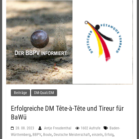
Beiträge
DM-Quali/DM
Erfolgreiche DM Tête-à-Tête und Tireur für
BaWü
28. 08. 2023
Antje Freudenthal
1602 Aufrufe
Baden-
,
,
,
,
,
,
Württemberg
BBPV
Boule
Deutsche Meisterschaft
einzeln
Erfolg