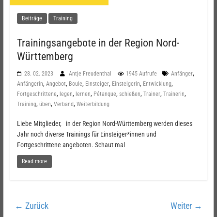
Beiträge
Training
Trainingsangebote in der Region Nord-
Württemberg
,
28. 02. 2023
Antje Freudenthal
1945 Aufrufe
Anfänger
,
,
,
,
,
,
Anfängerin
Angebot
Boule
Einsteiger
Einsteigerin
Entwicklung
,
,
,
,
,
,
,
Fortgeschrittene
legen
lernen
Pétanque
schießen
Trainer
Trainerin
,
,
,
Training
üben
Verband
Weiterbildung
Liebe Mitglieder, in der Region Nord-Württemberg werden dieses
Jahr noch diverse Trainings für Einsteiger*innen und
Fortgeschrittene angeboten. Schaut mal
Read more
← Zurück
Weiter →