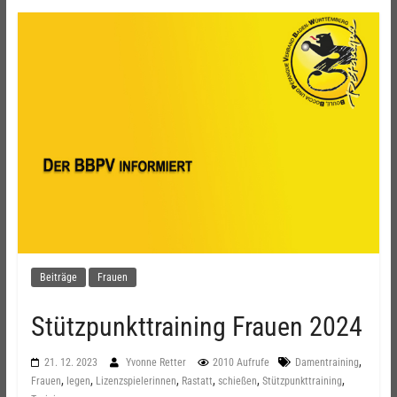
Beiträge
Frauen
Stützpunkttraining Frauen 2024
,
21. 12. 2023
Yvonne Retter
2010 Aufrufe
Damentraining
,
,
,
,
,
,
Frauen
legen
Lizenzspielerinnen
Rastatt
schießen
Stützpunkttraining