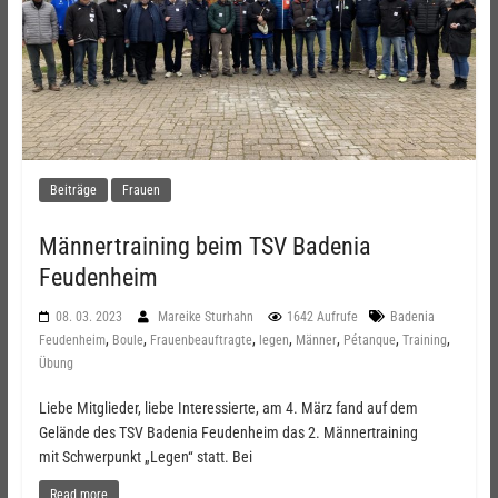
Beiträge
Frauen
Männertraining beim TSV Badenia
Feudenheim
08. 03. 2023
Mareike Sturhahn
1642 Aufrufe
Badenia
,
,
,
,
,
,
,
Feudenheim
Boule
Frauenbeauftragte
legen
Männer
Pétanque
Training
Übung
Liebe Mitglieder, liebe Interessierte, am 4. März fand auf dem
Gelände des TSV Badenia Feudenheim das 2. Männertraining
mit Schwerpunkt „Legen“ statt. Bei
Read more