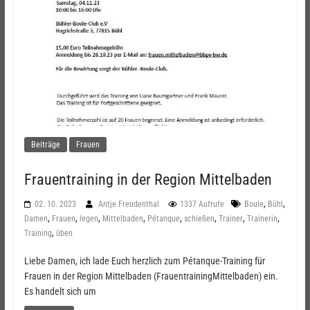
Beiträge
Frauen
Frauentraining in der Region Mittelbaden
,
,
02. 10. 2023
Antje Freudenthal
1337 Aufrufe
Boule
Bühl
,
,
,
,
,
,
,
,
Damen
Frauen
legen
Mittelbaden
Pétanque
schießen
Trainer
Trainerin
,
Training
üben
Liebe Damen, ich lade Euch herzlich zum Pétanque-Training für
Frauen in der Region Mittelbaden (FrauentrainingMittelbaden) ein.
Es handelt sich um