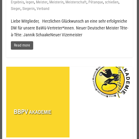
,
,
,
,
,
,
,
Ergebnis
legen
Meister
Meisterin
Meisterschaft
Pétanque
schießen
,
,
Sieger
Siegerin
Verband
Liebe Mitglieder, Herzlichen Glückwunsch an eine sehr erfolgreiche
DM für unsere BaWü-Vertreter*innen. Neuer Deutscher Meister Tête-
à-Tête: Jannik SchaakeNeuer Vizemeister
Read more