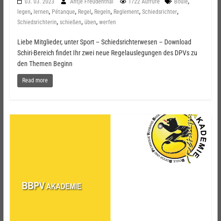
,
03. 03. 2023
Antje Freudenthal
1722 Aufrufe
Boule
,
,
,
,
,
,
,
legen
lernen
Pétanque
Regel
Regeln
Reglement
Schiedsrichter
,
,
,
Schiedsrichterin
schießen
üben
werfen
Liebe Mitglieder, unter Sport – Schiedsrichterwesen – Download
Schiri-Bereich findet Ihr zwei neue Regelauslegungen des DPVs zu
den Themen Beginn
Read more