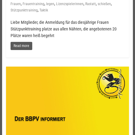
,
,
,
,
,
,
Frauen
Frauentraining
legen
Lizenzspielerinnen
Rastatt
schießen
,
Stützpunkttraining
Taktik
Liebe Mitglieder, die Anmeldung für das diesjährige Frauen
Stützpunkttraining platze aus allen Nähten, die angebotenen 20
Plätze waren heiß begehrt
Read more