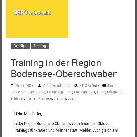
Beiträge
Training
Training in der Region
Bodensee-Oberschwaben
,
25. 08. 2023
Antje Freudenthal
2113 Aufrufe
Boule
,
,
,
,
,
,
Einsteiger
Einsteigerin
Fortgeschrittene
Gottmadingen
legen
Pétanque
,
,
,
,
schießen
Trainer
Trainerin
Training
üben
Liebe Mitglieder,
in der Region Bodensee-Oberschwaben finden im Oktober
Trainings für Frauen und Männer statt. Meldet Euch gleich an!