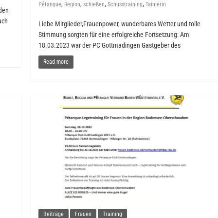
,
,
,
,
Pétanque
Region
schießen
Schusstraining
Tainierin
nden
uch
Liebe Mitglieder,Frauenpower, wunderbares Wetter und tolle
Stimmung sorgten für eine erfolgreiche Fortsetzung: Am
18.03.2023 war der PC Gottmadingen Gastgeber des
Read more
Beiträge
Frauen
Training