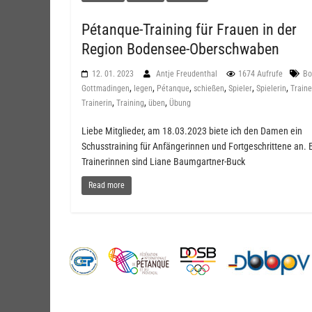
Pétanque-Training für Frauen in der
Region Bodensee-Oberschwaben
12. 01. 2023
Antje Freudenthal
1674 Aufrufe
Bo
,
,
,
,
,
,
Gottmadingen
legen
Pétanque
schießen
Spieler
Spielerin
Traine
,
,
,
Trainerin
Training
üben
Übung
Liebe Mitglieder, am 18.03.2023 biete ich den Damen ein
Schusstraining für Anfängerinnen und Fortgeschrittene an. 
Trainerinnen sind Liane Baumgartner-Buck
Read more