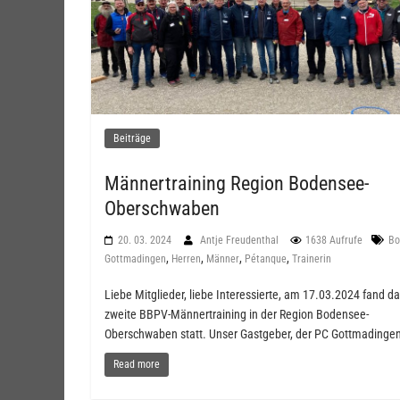
Beiträge
Männertraining Region Bodensee-
Oberschwaben
20. 03. 2024
Antje Freudenthal
1638 Aufrufe
Bo
,
,
,
,
Gottmadingen
Herren
Männer
Pétanque
Trainerin
Liebe Mitglieder, liebe Interessierte, am 17.03.2024 fand d
zweite BBPV-Männertraining in der Region Bodensee-
Oberschwaben statt. Unser Gastgeber, der PC Gottmadingen
Read more