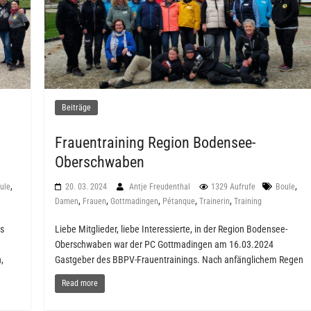
Beiträge
Frauentraining Region Bodensee-
Oberschwaben
,
,
ule
20. 03. 2024
Antje Freudenthal
1329 Aufrufe
Boule
,
,
,
,
,
Damen
Frauen
Gottmadingen
Pétanque
Trainerin
Training
as
Liebe Mitglieder, liebe Interessierte, in der Region Bodensee-
Oberschwaben war der PC Gottmadingen am 16.03.2024
,
Gastgeber des BBPV-Frauentrainings. Nach anfänglichem Regen
Read more