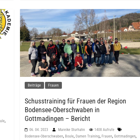
Beiträge
Frauen
Schusstraining für Frauen der Region
Bodensee-Oberschwaben in
Gottmadingen – Bericht
,
ule
06. 04. 2023
Mareike Sturhahn
1408 Aufrufe
,
,
,
,
,
Bodensee-Oberschwaben
Boule
Damen Training
Frauen
Gottmadingen