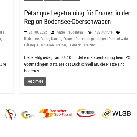
Pétanque-Legetraining für Frauen in der
Region Bodensee-Oberschwaben
,
ule
24. 08. 2022
Antje Freudenthal
1422 Aufrufe
,
,
,
,
,
,
,
,
r
Bodensee
Boule
Damen
Frauen
Gottmadingen
legen
Oberschwaben
,
,
,
,
Pétanque
schießen
Trainer
Trainerin
Training
Liebe Mitglieder, am 29.10. findet ein Frauentraining beim PC
Eure
Gottmadingen statt. Meldet Euch schnell an, die Plätze sind
begrenzt.
Read more