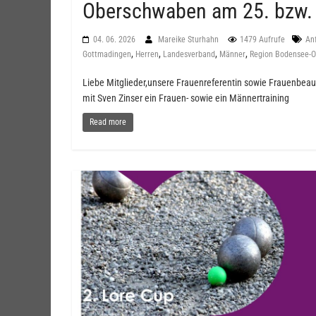
Oberschwaben am 25. bzw. 
04. 06. 2026
Mareike Sturhahn
1479 Aufrufe
An
,
,
,
,
Gottmadingen
Herren
Landesverband
Männer
Region Bodensee-
Liebe Mitglieder,unsere Frauenreferentin sowie Frauenbea
mit Sven Zinser ein Frauen- sowie ein Männertraining
Read more