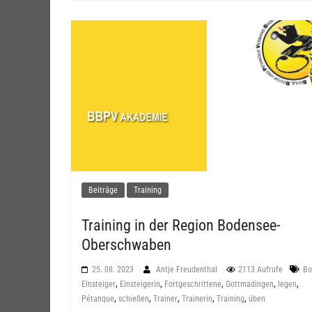
Beiträge
Training
Training in der Region Bodensee-
Oberschwaben
25. 08. 2023
Antje Freudenthal
2113 Aufrufe
Bo
,
,
,
,
,
Einsteiger
Einsteigerin
Fortgeschrittene
Gottmadingen
legen
,
,
,
,
,
Pétanque
schießen
Trainer
Trainerin
Training
üben