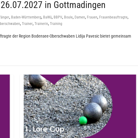
26.07.2027 in Gottmadingen
,
,
,
,
,
,
,
,
fänger
Baden-Württemberg
BaWü
BBPV
Boule
Damen
Frauen
Frauenbeauftragte
,
,
,
Oberschwaben
Trainer
Trainerin
Training
uftragte der Region Bodensee-Oberschwaben Lidija Pavesic bietet gemeinsam