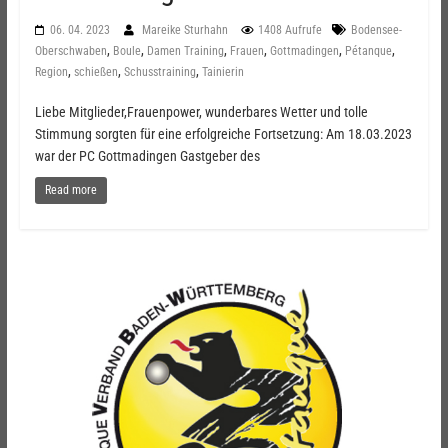
06. 04. 2023
Mareike Sturhahn
1408 Aufrufe
Bodensee-
,
,
,
,
,
,
Oberschwaben
Boule
Damen Training
Frauen
Gottmadingen
Pétanque
,
,
,
Region
schießen
Schusstraining
Tainierin
Liebe Mitglieder,Frauenpower, wunderbares Wetter und tolle
Stimmung sorgten für eine erfolgreiche Fortsetzung: Am 18.03.2023
war der PC Gottmadingen Gastgeber des
Read more