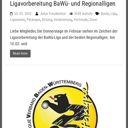
Ligavorbereitung BaWü- und Regionalligen
,
,
20. 02. 2022
Antje Freudenthal
2658 Aufrufe
Boule
Liga
,
,
,
,
,
Ligasaison
Pétanque
Sitzung
Vorbereitung
Vorfreude
Zoom
Liebe Mitglieder, Die Donnerstage im Februar stehen im Zeichen der
Ligavorbereitung der BaWü-Liga und der beiden Regionalligen. Am
10.02. und
Read more