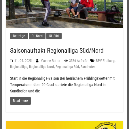
Beiträge
RL Nord
RL Süd
Saisonauftakt Regionalliga Süd/Nord
,
11. 04. 2025
Yvonne Retter
3536 Aufrufe
BPV Freiburg
,
,
,
Regionalliga
Regionalliga Nord
Regionalliga Süd
Sandhofen
Start in die Regionalliga-Saison Bei herrlichem Frühlingswetter mit
Temperaturen über 20 Grad startete die Regionalliga Nord in
Sandhofen und die
Read more