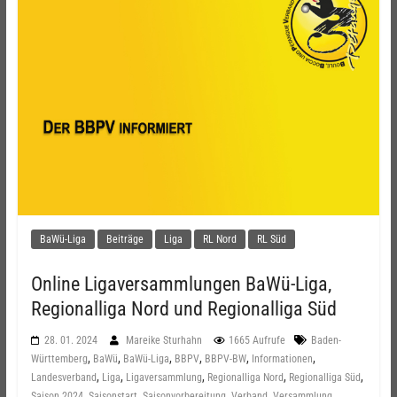
BaWü-Liga
Beiträge
Liga
RL Nord
RL Süd
Online Ligaversammlungen BaWü-Liga,
Regionalliga Nord und Regionalliga Süd
28. 01. 2024
Mareike Sturhahn
1665 Aufrufe
Baden-
,
,
,
,
,
,
Württemberg
BaWü
BaWü-Liga
BBPV
BBPV-BW
Informationen
,
,
,
,
,
Landesverband
Liga
Ligaversammlung
Regionalliga Nord
Regionalliga Süd
,
,
,
,
,
Saison 2024
Saisonstart
Saisonvorbereitung
Verband
Versammlung