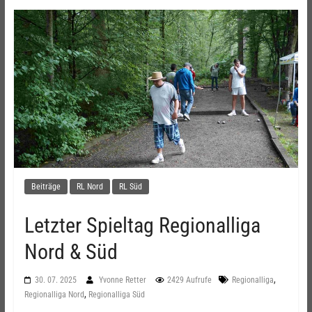
Beiträge
RL Nord
RL Süd
Letzter Spieltag Regionalliga
Nord & Süd
,
30. 07. 2025
Yvonne Retter
2429 Aufrufe
Regionalliga
,
Regionalliga Nord
Regionalliga Süd