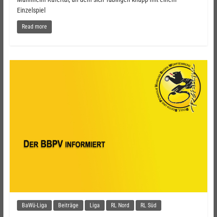
Einzelspiel
Read more
BaWü-Liga
Beiträge
Liga
RL Nord
RL Süd