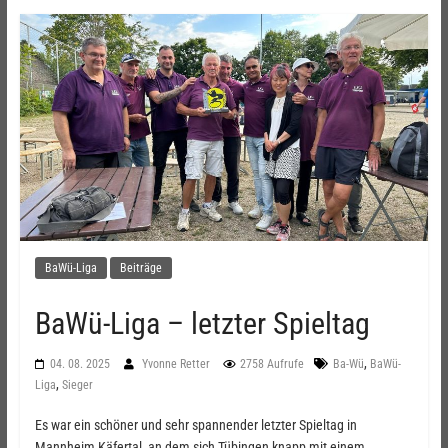
BaWü-Liga
Beiträge
BaWü-Liga – letzter Spieltag
,
04. 08. 2025
Yvonne Retter
2758 Aufrufe
Ba-Wü
BaWü-
,
Liga
Sieger
Es war ein schöner und sehr spannender letzter Spieltag in
Mannheim Käfertal, an dem sich Tübingen knapp mit einem