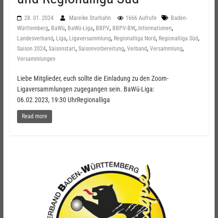
28. 01. 2024
Mareike Sturhahn
1666 Aufrufe
Baden-
,
,
,
,
,
,
Württemberg
BaWü
BaWü-Liga
BBPV
BBPV-BW
Informationen
,
,
,
,
,
Landesverband
Liga
Ligaversammlung
Regionalliga Nord
Regionalliga Süd
,
,
,
,
,
Saison 2024
Saisonstart
Saisonvorbereitung
Verband
Versammlung
Versammlungen
Liebe Mitglieder, euch sollte die Einladung zu den Zoom-
Ligaversammlungen zugegangen sein. BaWü-Liga:
06.02.2023, 19:30 UhrRegionalliga
Read more