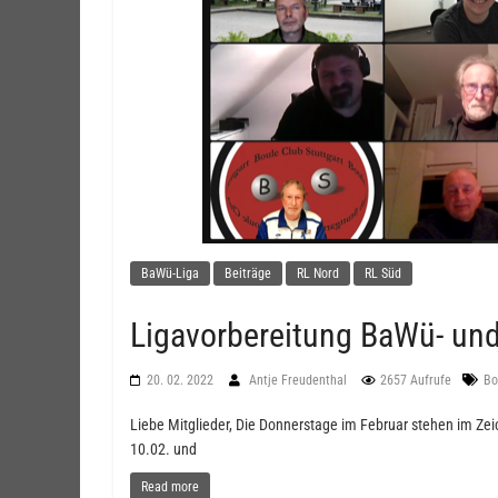
BaWü-Liga
Beiträge
RL Nord
RL Süd
Ligavorbereitung BaWü- und
20. 02. 2022
Antje Freudenthal
2657 Aufrufe
Bo
Liebe Mitglieder, Die Donnerstage im Februar stehen im Ze
10.02. und
Read more