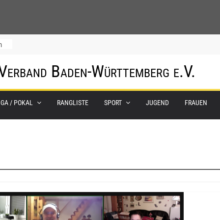
m
 Verband Baden-Württemberg e.V.
IGA / POKAL
RANGLISTE
SPORT
JUGEND
FRAUEN
0.