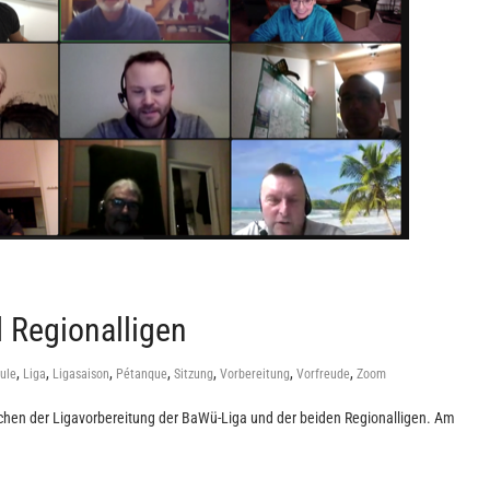
 Regionalligen
,
,
,
,
,
,
,
ule
Liga
Ligasaison
Pétanque
Sitzung
Vorbereitung
Vorfreude
Zoom
ichen der Ligavorbereitung der BaWü-Liga und der beiden Regionalligen. Am