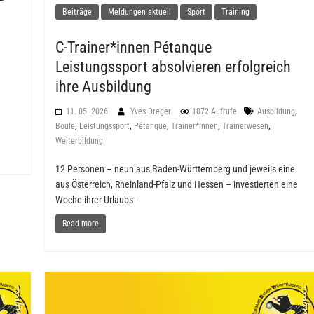
Beiträge
Meldungen aktuell
Sport
Training
C-Trainer*innen Pétanque
Leistungssport absolvieren erfolgreich
ihre Ausbildung
,
11. 05. 2026
Yves Dreger
1072 Aufrufe
Ausbildung
,
,
,
,
,
Boule
Leistungssport
Pétanque
Trainer*innen
Trainerwesen
Weiterbildung
12 Personen – neun aus Baden-Württemberg und jeweils eine
aus Österreich, Rheinland-Pfalz und Hessen – investierten eine
Woche ihrer Urlaubs-
Read more