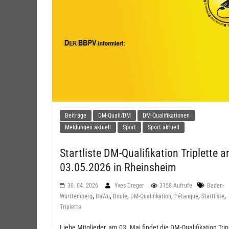
Beiträge
DM-Quali/DM
DM-Qualifikationen
Meldungen aktuell
Sport
Sport aktuell
Startliste DM-Qualifikation Triplette 
03.05.2026 in Rheinsheim
30. 04. 2026
Yves Dreger
3158 Aufrufe
Baden-
,
,
,
,
,
,
Württemberg
BaWü
Boule
DM-Qualifikation
Pétanque
Startliste
Triplette
Liebe Mitglieder, am 03. Mai findet die DM-Qualifikation Trip