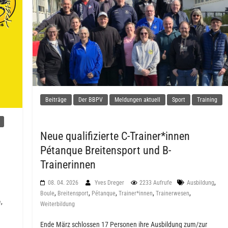
Beiträge
Der BBPV
Meldungen aktuell
Sport
Training
Neue qualifizierte C-Trainer*innen
Pétanque Breitensport und B-
Trainerinnen
,
08. 04. 2026
Yves Dreger
2233 Aufrufe
Ausbildung
,
,
,
,
,
Boule
Breitensport
Pétanque
Trainer*innen
Trainerwesen
,
e
Weiterbildung
Ende März schlossen 17 Personen ihre Ausbildung zum/zur