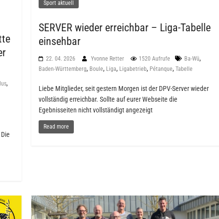
Sport aktuell
SERVER wieder erreichbar – Liga-Tabelle
tte
einsehbar
er
,
22. 04. 2026
Yvonne Retter
1520 Aufrufe
Ba-Wü
,
,
,
,
,
Baden-Württemberg
Boule
Liga
Ligabetrieb
Pétanque
Tabelle
,
lus
Liebe Mitglieder, seit gestern Morgen ist der DPV-Server wieder
vollständig erreichbar. Sollte auf eurer Webseite die
Egebnisseiten nicht vollständigt angezeigt
Read more
 Die