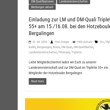
DM-Qualifikationen
Landesmeisterschaften
Meldungen aktuell
Einladung zur LM und DM-Quali Triple
55+ am 15./16.08. bei den Hotzeboul
Bergalingen
,
22. 04. 2026
Yves Dreger
1904 Aufrufe
55+
55p
,
,
,
,
,
BaWü
Bergalingen
Boule
DM-Quali
DM-Qualifikation
,
,
Landesmeisterschaften
Pétanque
Triplette
Liebe Mitglieder,hiermit laden wir Euch zu unserer
Landesmeisterschaft und zur DM-Quali im Triplette 55+ ein.
Mitglieder der Hotzebouler Bergalingen
Read more