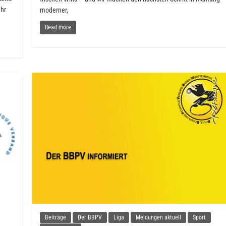
ahr
moderner,
Read more
Beiträge
Der BBPV
Liga
Meldungen aktuell
Sport