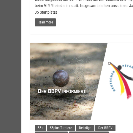
beim VfR Rheinsheim statt. Insgesamt stehen uns dieses J
35 Startplätze
Read more
55+
55plus Turniere
Beiträge
Der BBPV