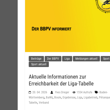
Beiträge
Der BBPV
Liga
Meldungen aktuell
Sport
Sport aktuell
Aktuelle Informationen zur
Erreichbarkeit der Liga-Tabelle
20. 04. 2026
Yves Dreger
1554 Aufrufe
Baden-
,
,
,
,
,
,
Württemberg
BaWü
Boule
Ergebnisse
Liga
Ligabetrieb
Pétanqu
,
Tabelle
Verband