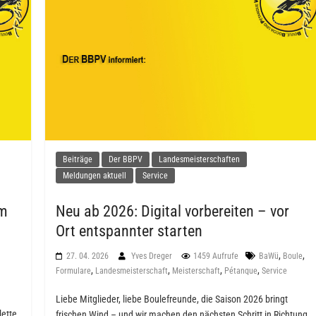
Beiträge
Der BBPV
Landesmeisterschaften
Meldungen aktuell
Service
am
Neu ab 2026: Digital vorbereiten – vor
Ort entspannter starten
,
,
27. 04. 2026
Yves Dreger
1459 Aufrufe
BaWü
Boule
,
,
,
,
Formulare
Landesmeisterschaft
Meisterschaft
Pétanque
Service
Liebe Mitglieder, liebe Boulefreunde, die Saison 2026 bringt
lette
frischen Wind – und wir machen den nächsten Schritt in Richtung