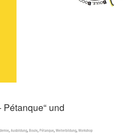
 – Pétanque“ und
,
,
,
,
,
demie
Ausbildung
Boule
Pétanque
Weiterbildung
Workshop