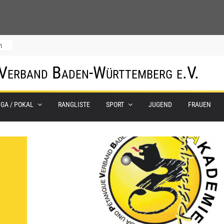
m
 Verband Baden-Württemberg e.V.
IGA / POKAL
RANGLISTE
SPORT
JUGEND
FRAUEN
0.