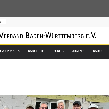
m
 Verband Baden-Württemberg e.V.
IGA / POKAL
RANGLISTE
SPORT
JUGEND
FRAUEN
0.