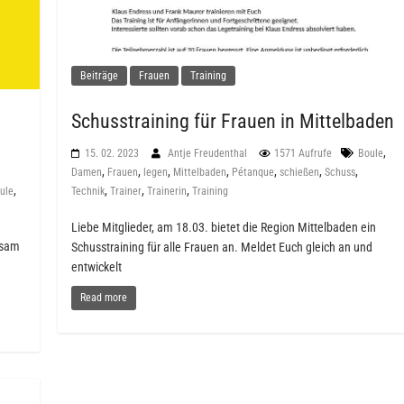
Beiträge
Frauen
Training
Schusstraining für Frauen in Mittelbaden
,
15. 02. 2023
Antje Freudenthal
1571 Aufrufe
Boule
,
,
,
,
,
,
,
Damen
Frauen
legen
Mittelbaden
Pétanque
schießen
Schuss
,
,
,
,
ule
Technik
Trainer
Trainerin
Training
Liebe Mitglieder, am 18.03. bietet die Region Mittelbaden ein
ksam
Schusstraining für alle Frauen an. Meldet Euch gleich an und
entwickelt
Read more