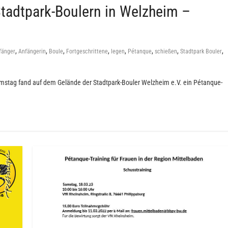
Stadtpark-Boulern in Welzheim –
,
,
,
,
,
,
,
,
fänger
Anfängerin
Boule
Fortgeschrittene
legen
Pétanque
schießen
Stadtpark Bouler
mstag fand auf dem Gelände der Stadtpark-Bouler Welzheim e.V. ein Pétanque-