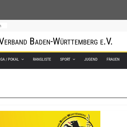
m
 Verband Baden-Württemberg e.V.
IGA / POKAL
RANGLISTE
SPORT
JUGEND
FRAUEN
0.