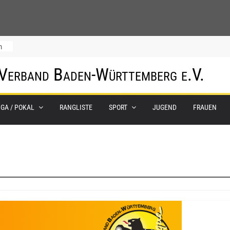
m
 Verband Baden-Württemberg e.V.
IGA / POKAL
RANGLISTE
SPORT
JUGEND
FRAUEN
0.